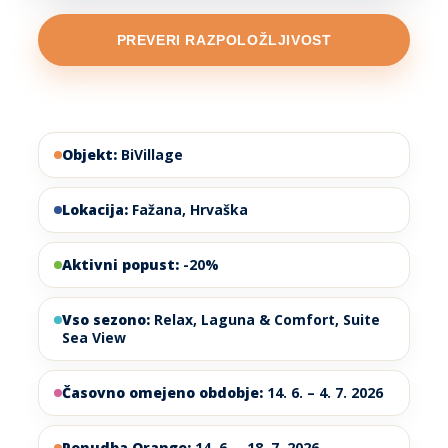
PREVERI RAZPOLOŽLJIVOST
Objekt:
BiVillage
Lokacija:
Fažana, Hrvaška
Aktivni popust:
-20%
Vso sezono:
Relax, Laguna & Comfort, Suite
Sea View
Časovno omejeno obdobje:
14. 6. – 4. 7. 2026
Ponudba Orange:
14. 6. – 18. 7. 2026