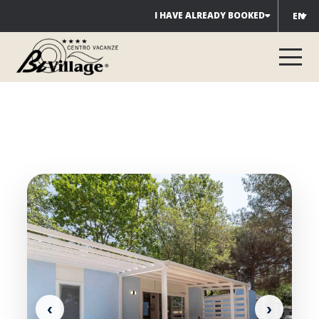
Skip
I HAVE ALREADY BOOKED
EN
to
content
‹
›