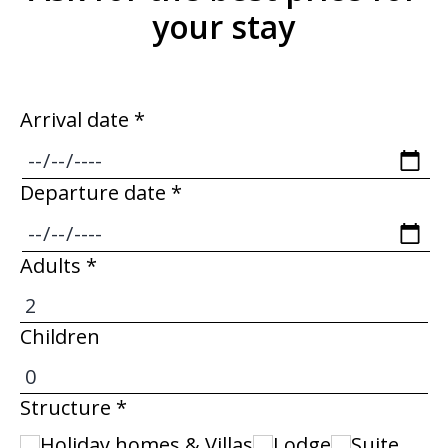
your stay
Arrival date *
Departure date *
Adults *
Children
Structure *
Holiday homes & Villas
Lodge
Suite