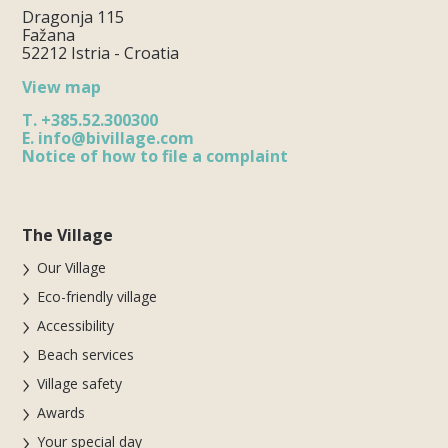
Dragonja 115
Fažana
52212 Istria - Croatia
View map
T.
+385.52.300300
E.
info@bivillage.com
Notice of how to file a complaint
The Village
Our Village
Eco-friendly village
Accessibility
Beach services
Village safety
Awards
Your special day