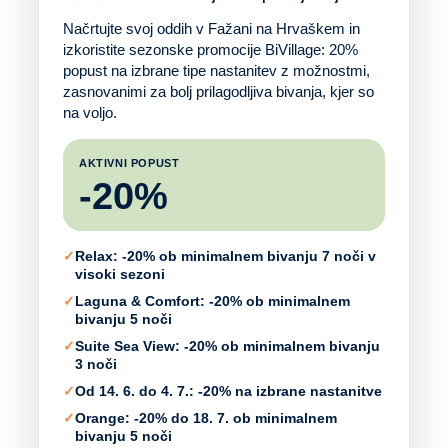
Načrtujte svoj oddih v Fažani na Hrvaškem in
izkoristite sezonske promocije BiVillage: 20%
popust na izbrane tipe nastanitev z možnostmi,
zasnovanimi za bolj prilagodljiva bivanja, kjer so
na voljo.
AKTIVNI POPUST
-20%
✓
Relax: -20% ob minimalnem bivanju 7 noči v
visoki sezoni
✓
Laguna & Comfort: -20% ob minimalnem
bivanju 5 noči
✓
Suite Sea View: -20% ob minimalnem bivanju
3 noči
✓
Od 14. 6. do 4. 7.: -20% na izbrane nastanitve
✓
Orange: -20% do 18. 7. ob minimalnem
bivanju 5 noči