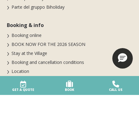
Parte del gruppo Biholiday
Booking & info
Booking online
BOOK NOW FOR THE 2026 SEASON
Stay at the Village
Booking and cancellation conditions
Location
Contacts
GET A QUOTE
BOOK
CALL US
Our holidays
Accommodation
3 pools, lots of fun
Beach services
Sports, sports and more sports!