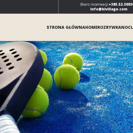
Biuro rezerwacji:
+385.52.3003
info@bivillage.com
STRONA GŁÓWNA
HOME
ROZRYWKA
NOCL