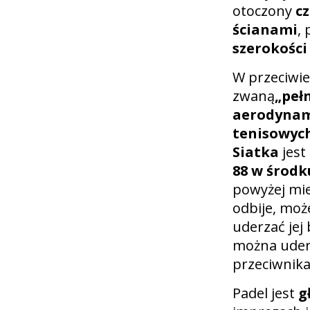
otoczony
c
ścianami
,
szerokości 
W przeciwie
zwaną
„peł
aerodyna
tenisowych,
Siatka
jest
88 w środk
powyżej mied
odbije, moż
uderzać jej
można uderz
przeciwnika
Padel jest
g