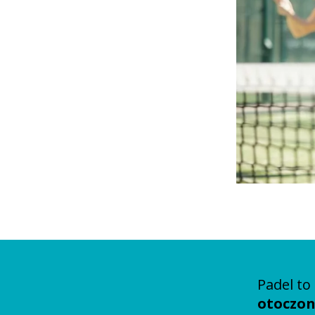
Padel to
otoczon