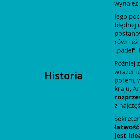
wynalezi
Jego poc
błędnej 
postanow
również 
„padel”,
Później 
wrażenie
Historia
potem, w
kraju, A
rozprze
z najczę
Sekretem
łatwość
jest id