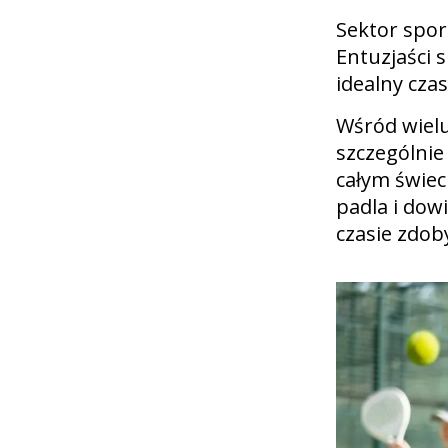
Sektor spor
Entuzjaści 
idealny cza
Wśród wielu
szczególnie
całym świec
padla i dowi
czasie zdo