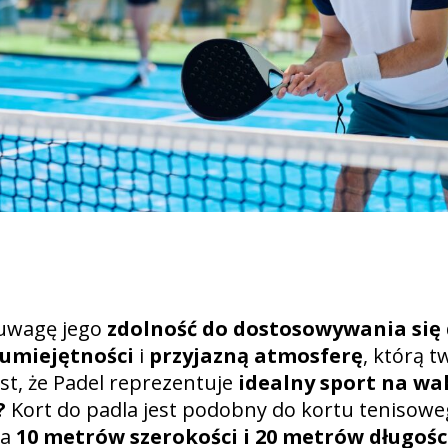
 uwagę jego
zdolność do dostosowywania się
umiejętności
i
przyjazną atmosferę
, którą t
est, że Padel reprezentuje
idealny sport na wak
?
Kort do padla jest podobny do kortu tenisoweg
ma
10 metrów szerokości i 20 metrów długośc