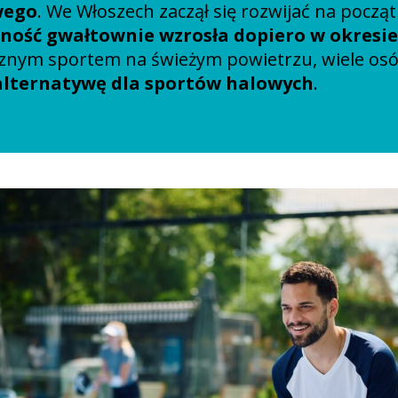
wego
. We Włoszech zaczął się rozwijać na począt
ność gwałtownie wzrosła dopiero w okresi
znym sportem na świeżym powietrzu, wiele os
alternatywę dla sportów halowych
.