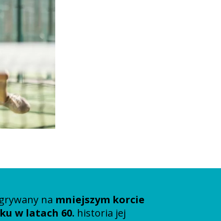
zgrywany na
mniejszym korcie
u w latach 60.
historia jej