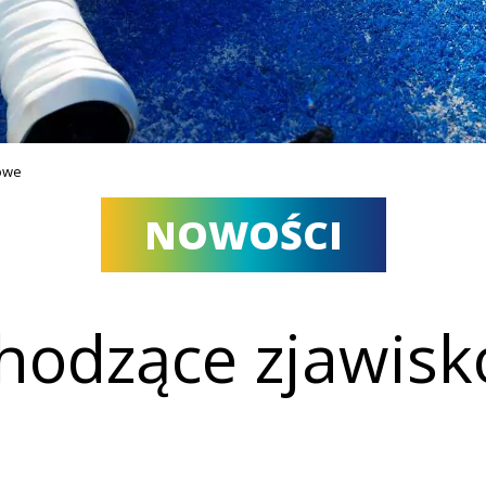
towe
NOWOŚCI
hodzące zjawis