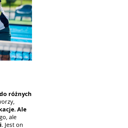
 do różnych
worzy,
acje. Ale
o, ale
i
. Jest on