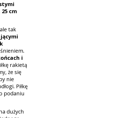
ystymi
, 25 cm
ale tak
jącymi
k
śnieniem.
końcach i
iłkę rakietą
y, że się
by nie
dłogi. Piłkę
po podaniu
 na dużych