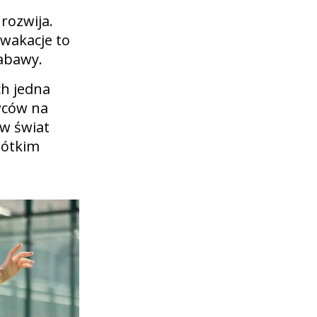
 rozwija.
a wakacje to
abawy.
ch jedna
wców na
 w świat
krótkim