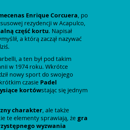
mecenas Enrique Corcuera
, po
susowej rezydencji w Acapulco,
ralną część kortu
. Napisał
myślił, a którą zaczął nazywać
ziś.
elli, a ten był pod takim
nii w 1974 roku. Wkrótce
dził nowy sport do swojego
 krótkim czasie
Padel
tysiące kortów
stając się jednym
zny charakter
, ale także
ie te elementy sprawiają, że
gra
przystępnego wyzwania