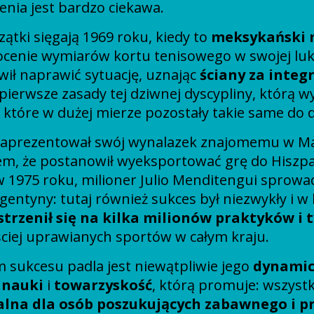
enia jest bardzo ciekawa.
zątki sięgają 1969 roku, kiedy to
meksykański 
ocenie wymiarów kortu tenisowego w swojej luk
ił naprawić sytuację, uznając
ściany za integ
pierwsze zasady tej dziwnej dyscypliny, którą wy
 i które w dużej mierze pozostały takie same do d
zaprezentował swój wynalazek znajomemu w Marb
m, że postanowił wyeksportować grę do Hiszpa
 1975 roku, milioner Julio Menditengui sprowa
rgentyny: tutaj również sukces był niezwykły i w
strzenił się na kilka milionów praktyków i 
ściej uprawianych sportów w całym kraju.
 sukcesu padla jest niewątpliwie jego
dynamic
 nauki
i
towarzyskość
, którą promuje: wszystk
ealna dla osób poszukujących zabawnego i 