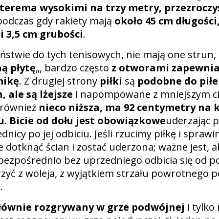
zterema wysokimi na trzy metry, przezrocz
 podczas gdy rakiety mają
około 45 cm długości
i 3,5 cm grubości
.
ństwie do tych tenisowych, nie mają one strun, 
ną płytę
„, bardzo często
z otworami zapewnia
mikę
. Z drugiej strony
piłki
są
podobne do piłe
 ale są lżejsze
i napompowane z mniejszym ci
 również
nieco niższa, ma 92 centymetry na 
u
.
Bicie od dołu jest obowiązkowe
uderzając p
nicy po jej odbiciu. Jeśli rzucimy piłkę i sprawim
e dotknąć ścian i zostać uderzona; ważne jest, a
 bezpośrednio bez uprzedniego odbicia się od po
yć z woleja, z wyjątkiem strzału powrotnego 
.
łównie rozgrywany w grze podwójnej
i tylko