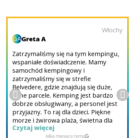
Włochy
GA
Greta A
Zatrzymaliśmy się na tym kempingu,
wspaniałe doświadczenie. Mamy
samochód kempingowy i
zatrzymaliśmy się w strefie
Belvedere, gdzie znajdują się duże,
ciche parcele. Kemping jest bardzo
dobrze obsługiwany, a personel jest
przyjazny. To raj dla dzieci. Piękne
morze i żwirowa plaża, świetna dla
Czytaj więcej
tych, którzy nie lubią piasku. Do
morza potrzebne są buty, ponieważ
kilka miesięcy temu