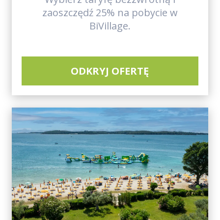
zaoszczędź 25% na pobycie w
BiVillage.
ODKRYJ OFERTĘ