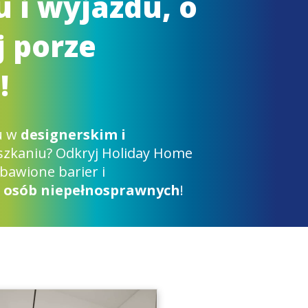
u i wyjazdu, o
 porze
!
u w
designerskim i
zkaniu? Odkryj Holiday Home
bawione barier i
 osób niepełnosprawnych
!