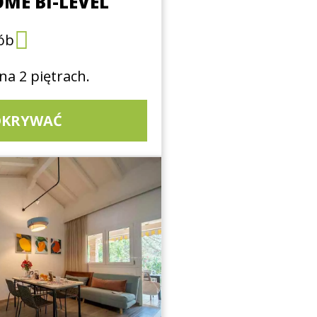
ME BI-LEVEL
ób
a 2 piętrach.
DKRYWAĆ