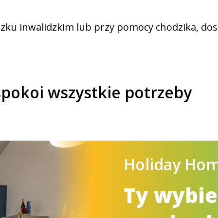
wózku inwalidzkim lub przy pomocy chodzika, d
spokoi wszystkie potrzeby
Holiday Ho
Ty wybie