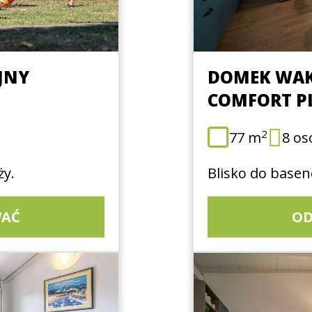
JNY
DOMEK WA
COMFORT P
2
77 m
8 os
ży.
Blisko do basen
AĆ
O