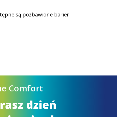
ostępne są pozbawione barier
me Comfort
rasz dzień