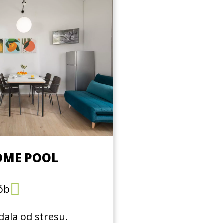
OME POOL
ób
dala od stresu.