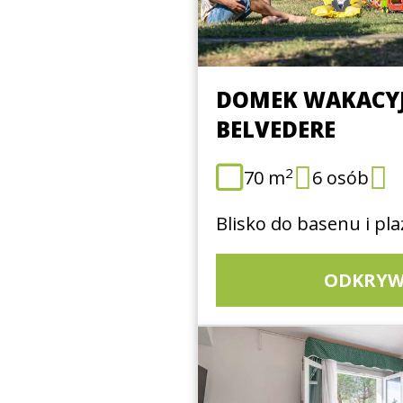
DOMEK WAKACY
BELVEDERE
2
70 m
6 osób
Blisko do basenu i pla
ODKRYW