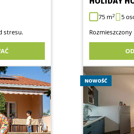
HOLIDAY HO
2
75 m
5 os
d stresu.
Rozmieszczony n
AĆ
O
NOWOŚĆ