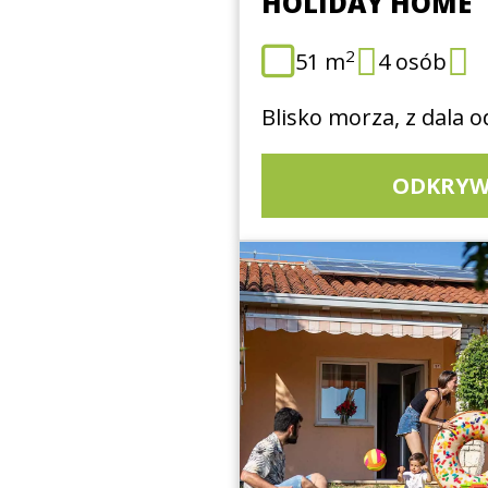
HOLIDAY HOME
2
51 m
4 osób
Blisko morza, z dala o
ODKRYW