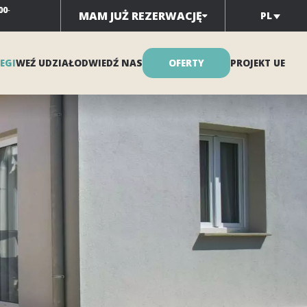
00
-
MAM JUŻ REZERWACJĘ
PL
EGI
WEŹ UDZIAŁ
ODWIEDŹ NAS
OFERTY
PROJEKT UE