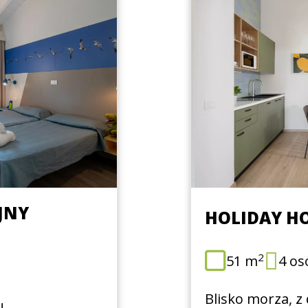
JNY
HOLIDAY H
2
51 m
4 os
Blisko morza, z 
!