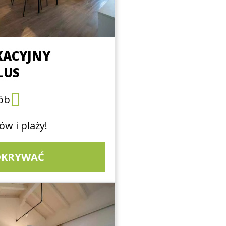
KACYJNY
LUS
ób
ów i plaży!
DKRYWAĆ