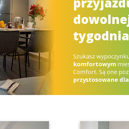
przyjazd
dowolnej
tygodnia
Szukasz wypoczynk
komfortowym
mies
Comfort. Są one poz
przystosowane dla