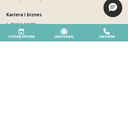
Kariera i biznes
Pracuj z nami
Wydarzenia biznesowe i MICE
UZYSKAJ WYCENĘ
ZAREZERWUJ
ZADZWOŃ
BiHere
Nasz ośrodek
Aktualności
VAT HR15703919969 -
Informacje o firmie
-
Polityka prywatności
-