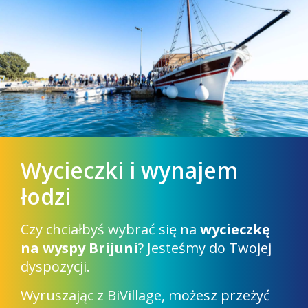
Przyjemność na łodzi
podwodnej
Odkryj sekrety naszego morza podczas
podwodnej wycieczki!