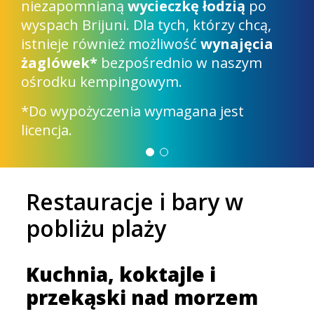
Pojazd zanurza się do połowy pod wodą:
będziesz otoczony spektaklem błękitu.
Jeśli chcesz cieszyć się widokiem, możesz
wspiąć się na górę
.
Restauracje i bary w
pobliżu plaży
Kuchnia, koktajle i
przekąski nad morzem