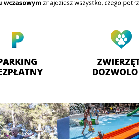
u wczasowym
znajdziesz wszystko, czego potrz
PARKING
ZWIERZĘ
EZPŁATNY
DOZWOLO