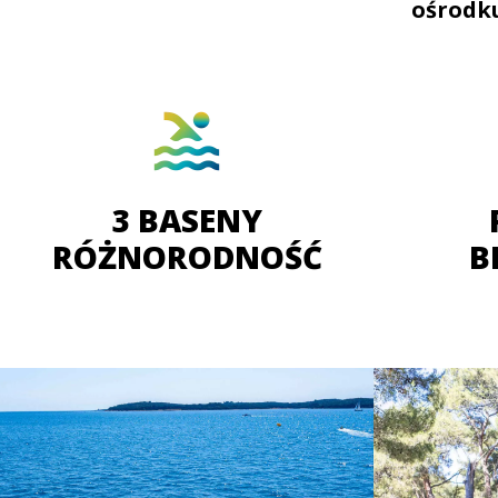
ośrodk
3 BASENY
RÓŻNORODNOŚĆ
B