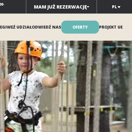
00
-
MAM JUŻ REZERWACJĘ
PL
EGI
WEŹ UDZIAŁ
ODWIEDŹ NAS
OFERTY
PROJEKT UE