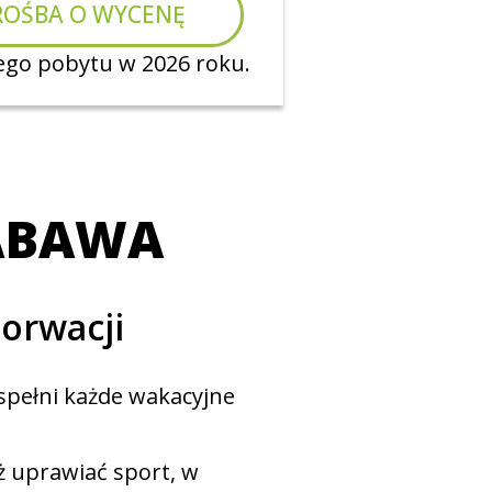
ROŚBA O WYCENĘ
go pobytu w 2026 roku.
ZABAWA
horwacji
 spełni każde wakacyjne
eż uprawiać sport, w