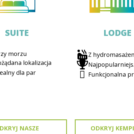
SUITE
LODGE
rzy morzu
Z hydromasaże
żądana lokalizacja
Najpopularniejs
ealny dla par
Funkcjonalna pr
DKRYJ NASZE
ODKRYJ KEMP