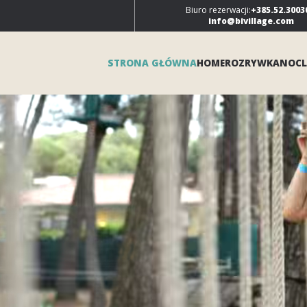
Biuro rezerwacji:
+385.52.3003
info@bivillage.com
STRONA GŁÓWNA
HOME
ROZRYWKA
NOCL