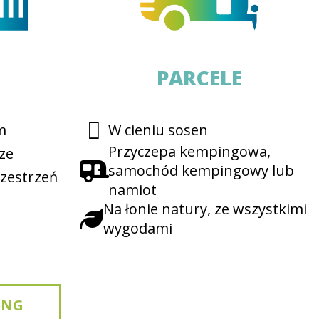
PARCELE
m
W cieniu sosen
Przyczepa kempingowa,
ze
samochód kempingowy lub
zestrzeń
namiot
Na łonie natury, ze wszystkimi
wygodami
ING