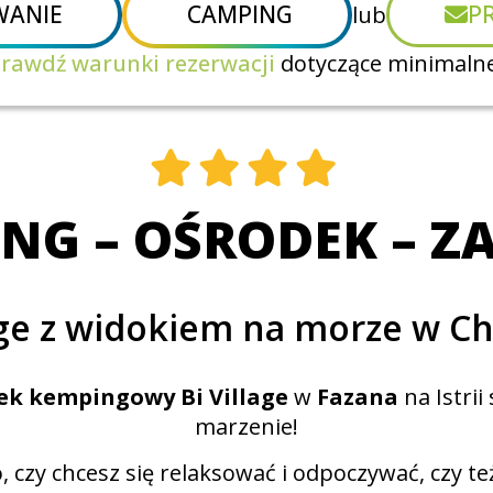
ANIE
CAMPING
P
lub
rawdź warunki rezerwacji
dotyczące minimalne
NG – OŚRODEK – 
age z widokiem na morze w C
dek kempingowy
Bi Village
w
Fazana
na Istrii
marzenie!
, czy chcesz się relaksować i odpoczywać, czy t