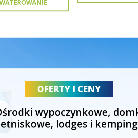
KWATEROWANIE
OFERTY I CENY
Ośrodki wypoczynkowe, domk
letniskowe, lodges i kemping