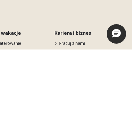
 wakacje
Kariera i biznes
aterowanie
Pracuj z nami
seny, mnóstwo
Wydarzenia biznesowe i
wy
MICE
BiHere
i plażowe
, sport i jeszcze
Nasz ośrodek
j sportu!
Aktualności
r Jangalooz
ół doświadczonych
atorów
y i promocje