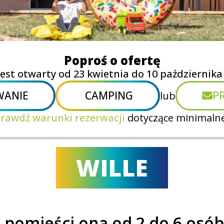
Poproś o ofertę
 jest otwarty od 23 kwietnia do 10 października
ANIE
CAMPING
P
lub
rawdź warunki rezerwacji
dotyczące minimalne
WILLE
, pomieści ona od 2 do 6 osób