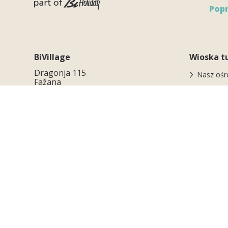
Pop
BiVillage
Wioska t
Dragonja 115
Nasz ośr
Fažana
52212 Istria - Croatia
Ośrodek 
środowis
Zobacz mapę
Dostępn
T.
+385.52.300300
Usługi p
E.
info@bivillage.com
Powiadomienie o sposobie
Bezpiecz
złożenia skargi
Nagrody
Twój wyj
Parte del