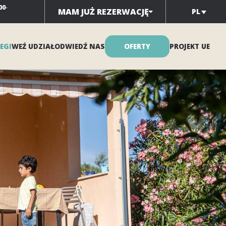
00
-
MAM JUŻ REZERWACJĘ
PL
EGI
WEŹ UDZIAŁ
ODWIEDŹ NAS
OFERTY
PROJEKT UE