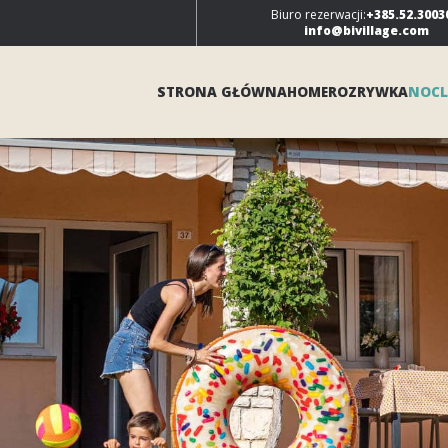
Biuro rezerwacji:
+385.52.3003
info@bivillage.com
STRONA GŁÓWNA
HOME
ROZRYWKA
NOCL