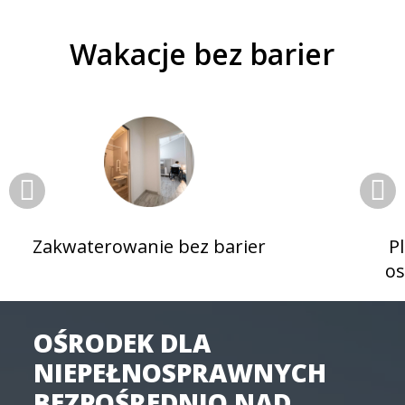
Wakacje bez barier
Zakwaterowanie bez barier
P
os
OŚRODEK DLA
NIEPEŁNOSPRAWNYCH
BEZPOŚREDNIO NAD