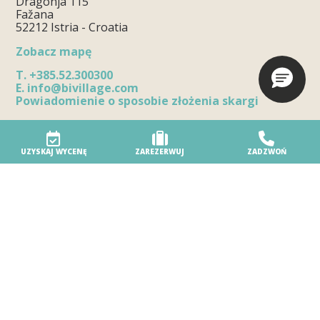
Dragonja 115
Fažana
52212 Istria - Croatia
Zobacz mapę
T.
+385.52.300300
E.
info@bivillage.com
Powiadomienie o sposobie złożenia skargi
UZYSKAJ WYCENĘ
ZAREZERWUJ
ZADZWOŃ
Wioska turystyczna
Nasz ośrodek
Ośrodek przyjazny środowisku
Dostępność
Usługi plażowe
Bezpieczeństwo w ośrodku
Nagrody
Twój wyjątkowy dzień