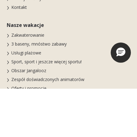
Kontakt
Nasze wakacje
Zakwaterowanie
3 baseny, mnóstwo zabawy
Usługi plażowe
Sport, sport i jeszcze więcej sportu!
Obszar Jangalooz
Zespół doświadczonych animatorów
Oferty i promocje
Kariera i biznes
Pracuj z nami
Wydarzenia biznesowe i MICE
BiHere