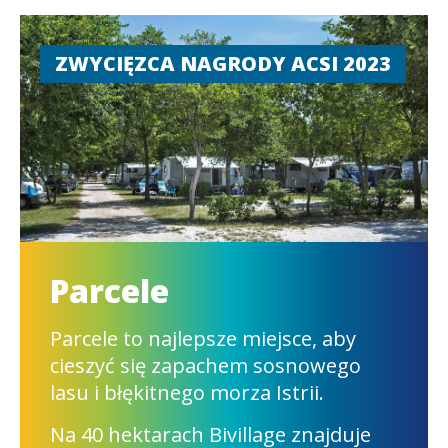
Wille
Dla tych, którzy szukają alternatywy
dla klasycznego pokoju hotelowego,
nadmorskie wille
BiVillage na
Istrii
z pewnością będą najbardziej