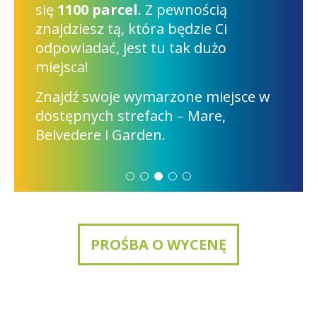
odpowiednim wyborem.
Odkryj zalety komfortowych,
wolnostojących budynków w
naszym ośrodku wypoczynkowym.
Blisko morza lub basenu: wybierz
idealny dla siebie!
PROŚBA O WYCENĘ