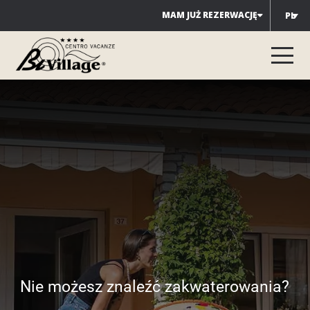
Przejdź
MAM JUŻ REZERWACJĘ
PL
do
treści
Nie możesz znaleźć zakwaterowania?