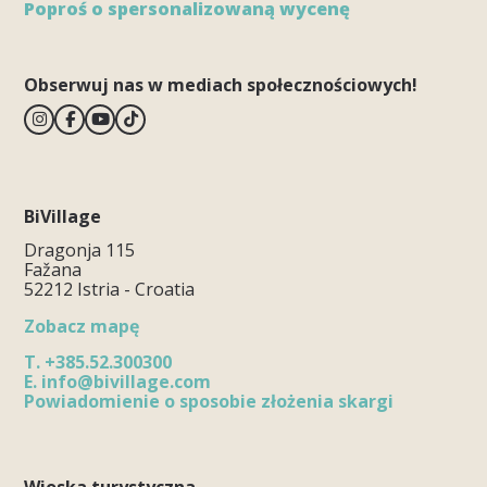
Poproś o spersonalizowaną wycenę
Obserwuj nas w mediach społecznościowych!
BiVillage
Dragonja 115
Fažana
52212 Istria - Croatia
Zobacz mapę
T.
+385.52.300300
E.
info@bivillage.com
Powiadomienie o sposobie złożenia skargi
Wioska turystyczna