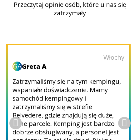
Przeczytaj opinie osób, które u nas się
zatrzymały
Słowenia
M
Matjaz_71
Bardzo dobry kemping, bardzo
przyjaźni i pomocni pracownicy,
najlepsze stanowiska (zwłaszcza
Belvedere) z cieniem, bardzo czyste
toalety, wiele atrakcji, najlepsza
rozrywka, baseny, ładna plaża.
Wioska Fasana zaledwie kilka minut