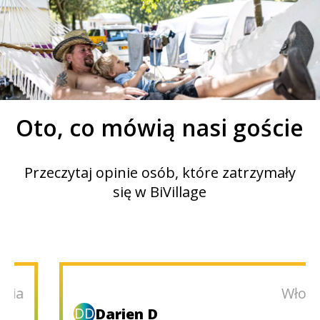
1
2
Oto, co mówią nasi goście
Przeczytaj opinie osób, które zatrzymały
się w BiVillage
Włochy
DD
Darien D