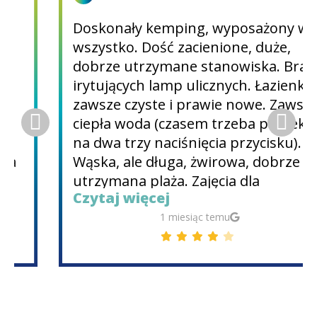
Doskonały kemping, wyposażony we
wszystko. Dość zacienione, duże,
dobrze utrzymane stanowiska. Brak
irytujących lamp ulicznych. Łazienki
zawsze czyste i prawie nowe. Zawsze
ciepła woda (czasem trzeba poczekać
na dwa trzy naciśnięcia przycisku).
Wąska, ale długa, żwirowa, dobrze
utrzymana plaża. Zajęcia dla
Czytaj więcej
wszystkich smaków, od sportów
wodnych, animacji, dyskoteki. Trzy
1 miesiąc temu
restauracje, bankomat, market,
lodziarnia i wiele innych udogodnień.
Jedyny minus, mały szacunek dla
zasad godzin odpoczynku, zwłaszcza
konsjerża, który wpuszcza i