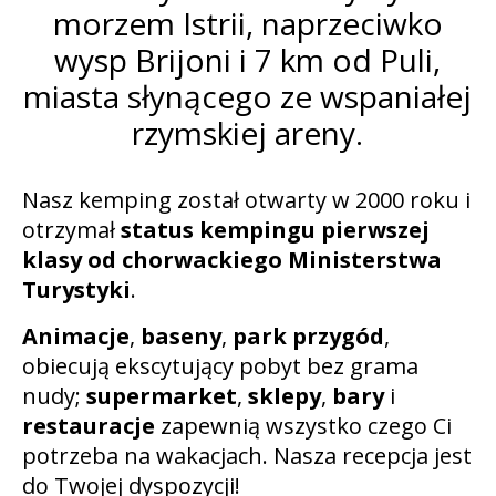
morzem Istrii, naprzeciwko
wysp Brijoni i 7 km od Puli,
miasta słynącego ze wspaniałej
rzymskiej areny.
Nasz kemping został otwarty w 2000 roku i
otrzymał
status kempingu pierwszej
klasy od chorwackiego Ministerstwa
Turystyki
.
Animacje
,
baseny
,
park przygód
,
obiecują ekscytujący pobyt bez grama
nudy;
supermarket
,
sklepy
,
bary
i
restauracje
zapewnią wszystko czego Ci
potrzeba na wakacjach. Nasza recepcja jest
do Twojej dyspozycji!