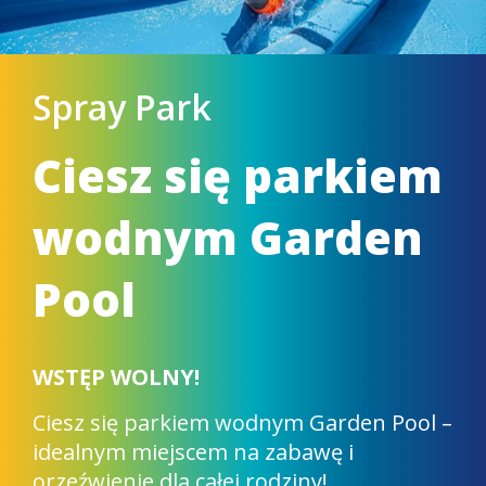
Spray Park
Ciesz się parkiem
wodnym Garden
Pool
WSTĘP WOLNY!
Ciesz się parkiem wodnym Garden Pool –
idealnym miejscem na zabawę i
orzeźwienie dla całej rodziny!