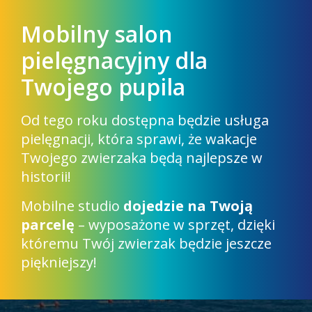
Mobilny salon
pielęgnacyjny dla
Twojego pupila
Od tego roku dostępna będzie usługa
pielęgnacji, która sprawi, że wakacje
Twojego zwierzaka będą najlepsze w
historii!
Mobilne studio
dojedzie na Twoją
parcelę
– wyposażone w sprzęt, dzięki
któremu Twój zwierzak będzie jeszcze
piękniejszy!