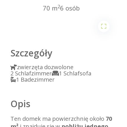
2
70 m
6 osób
2
Szczegóły
zwierzęta dozwolone
2 Schlafzimmer
1 Schlafsofa
1 Badezimmer
Opis
Ten domek ma powierzchnię około
70
m²
i znajduje się w
pobliżu jednego