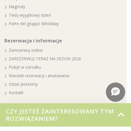
Nagrody
Twój wyjątkowy dzień
Parte del gruppo Biholiday
Rezerwacja i informacje
Zarezerwuj online
ZAREZERWUJ TERAZ NA SEZON 2026
Pobyt w ośrodku
Warunki rezerwacji i anulowania
Gdzie jesteśmy
Kontakt
Nasze wakacje
CZY JESTEŚ ZAINTERESOWANY TYM
ROZWIĄZANIEM?
Zakwaterowanie
3 baseny, mnóstwo zabawy