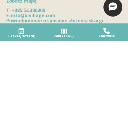
Zobacz mapę
T.
+385.52.300300
E.
info@bivillage.com
Powiadomienie o sposobie złożenia skargi
UZYSKAJ WYCENĘ
ZAREZERWUJ
ZADZWOŃ
Wioska turystyczna
Nasz ośrodek
Ośrodek przyjazny środowisku
Dostępność
Usługi plażowe
Bezpieczeństwo w ośrodku
Nagrody
Twój wyjątkowy dzień
Parte del gruppo Biholiday
Rezerwacja i informacje