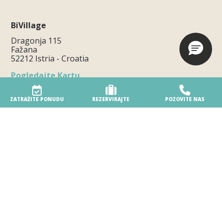
BiVillage
Dragonja 115
Fažana
52212 Istria - Croatia
Pogledajte Kartu
P.
+385.52.300300
E.
info@bivillage.com
ZATRAŽITE PONUDU
REZERVIRAJTE
POZOVITE NAS
Obavijest o načinu podnošenja prigovora
Turističko naselje
Naše naselje
Ekološki osvješteno naselje
Pristupačnost
Usluge na plaži