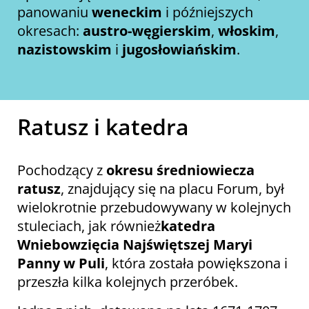
panowaniu
weneckim
i późniejszych
okresach:
austro-węgierskim
,
włoskim
,
nazistowskim
i
jugosłowiańskim
.
Ratusz i katedra
Pochodzący z
okresu średniowiecza
ratusz
, znajdujący się na placu Forum, był
wielokrotnie przebudowywany w kolejnych
stuleciach, jak również
katedra
Wniebowzięcia Najświętszej Maryi
Panny w Puli
, która została powiększona i
przeszła kilka kolejnych przeróbek.