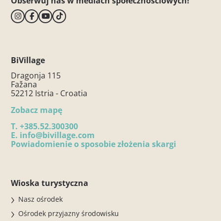
Obserwuj nas w mediach społecznościowych!
BiVillage
Dragonja 115
Fažana
52212 Istria - Croatia
Zobacz mapę
T.
+385.52.300300
E.
info@bivillage.com
Powiadomienie o sposobie złożenia skargi
Wioska turystyczna
Nasz ośrodek
Ośrodek przyjazny środowisku