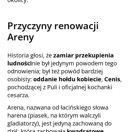
Przyczyny renowacji
Areny
Historia głosi, że
zamiar przekupienia
ludności
nie był jedynym powodem tego
odnowienia; był też powód bardziej
osobisty:
oddanie hołdu kobiecie
,
Cenis
,
pochodzącej z Puli i oficjalnej kochanki
cesarza.
Arena, nazwana od łacińskiego słowa
harena (piasek, na którym walczyli
gladiatorzy), jest jedyną zachowaną do
dziś, która zachowała
kwadratowe