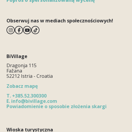
Poproś o spersonalizowaną wycenę
Obserwuj nas w mediach społecznościowych!
BiVillage
Dragonja 115
Fažana
52212 Istria - Croatia
Zobacz mapę
T.
+385.52.300300
E.
info@bivillage.com
Powiadomienie o sposobie złożenia skargi
Wioska turystyczna