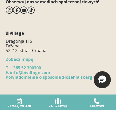
Obserwuj nas w mediach społecznościowych!
BiVillage
Dragonja 115
Fažana
52212 Istria - Croatia
Zobacz mapę
T.
+385.52.300300
E.
info@bivillage.com
Powiadomienie o sposobie złożenia skargi
Wioska turystyczna
Nasz ośrodek
UZYSKAJ WYCENĘ
ZAREZERWUJ
ZADZWOŃ
Ośrodek przyjazny środowisku