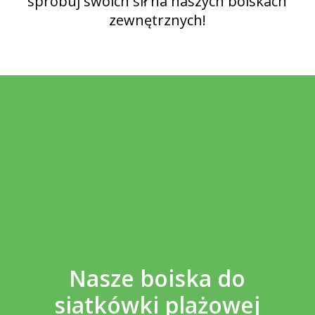
spróbuj swoich sił na naszych boiskach
zewnętrznych!
Nasze boiska do
siatkówki plażowej