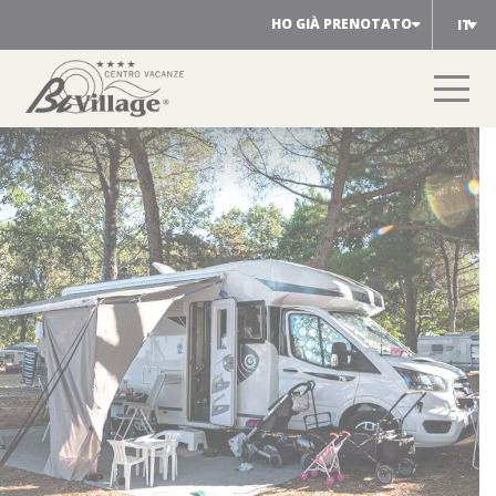
Salta
HO GIÀ PRENOTATO
IT
al
contenuto