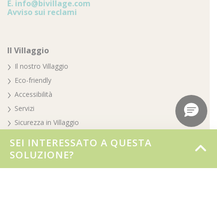
E.
info@bivillage.com
Avviso sui reclami
Il Villaggio
Il nostro Villaggio
Eco-friendly
Accessibilità
Servizi
Sicurezza in Villaggio
Premi e riconoscimenti
SEI INTERESSATO A QUESTA
Parte del gruppo Biholiday
SOLUZIONE?
Your special day
Prenotazioni e informazioni
Prenota online