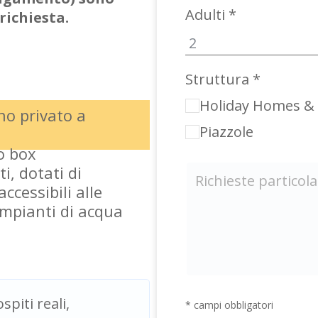
Adulti *
richiesta.
Struttura *
Holiday Homes & V
gno privato a
Piazzole
go box
, dotati di
accessibili alle
impianti di acqua
ospiti reali,
* campi obbligatori