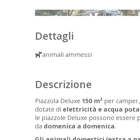
1
2
Dettagli
animali ammessi
Descrizione
Piazzola Deluxe
150 m²
per camper,
dotate di
elettricità e acqua pota
le piazzole Deluxe possono essere 
da
domenica a domenica
.
Gli animali domestici (extra a 