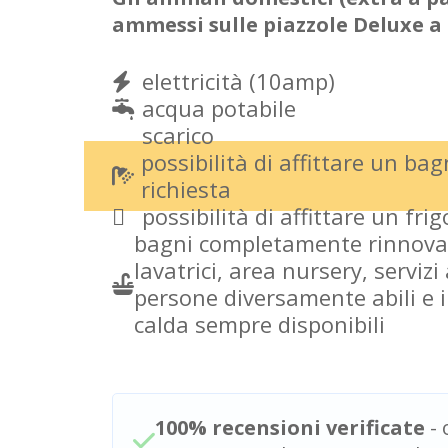
ammessi sulle piazzole Deluxe a 
elettricità (10amp)
acqua potabile
scarico
possibilità di affittare un ba
richiesta
possibilità di affittare un fri
bagni completamente rinnovati
lavatrici, area nursery, servizi 
persone diversamente abili e 
calda sempre disponibili
100% recensioni verificate
- 