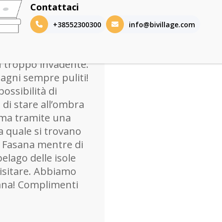
Contattaci
+38552300300
info@bivillage.com
 tantissimi servizi
i e bambini.
 troppo invadente.
agni sempre puliti!
possibilità di
 di stare all’ombra
tima tramite una
a quale si trovano
di Fasana mentre di
pelago delle isole
visitare. Abbiamo
ana! Complimenti