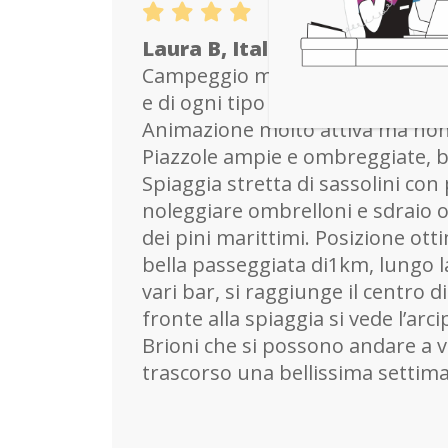
Laura B, Italia
Campeggio molto bello, fornito di
e di ogni tipo di svago per grand
Animazione molto attiva ma non
Piazzole ampie e ombreggiate, b
Spiaggia stretta di sassolini con 
noleggiare ombrelloni e sdraio o
dei pini marittimi. Posizione ot
bella passeggiata di1km, lungo l
vari bar, si raggiunge il centro 
fronte alla spiaggia si vede l’arci
Brioni che si possono andare a 
trascorso una bellissima settim