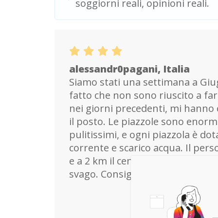
soggiorni reali, opinioni reali.
alessandr0pagani, Italia
Siamo stati una settimana a Giu
fatto che non sono riuscito a fa
nei giorni precedenti, mi hann
il posto. Le piazzole sono enormi
pulitissimi, e ogni piazzola è dot
corrente e scarico acqua. Il pers
e a 2 km il centro offre tantissim
svago. Consiglierò questo posto