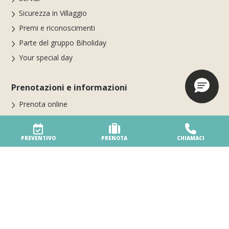
Sicurezza in Villaggio
Premi e riconoscimenti
Parte del gruppo Biholiday
Your special day
Prenotazioni e informazioni
Prenota online
Ricerca disponibilità
Soggiorna al Villaggio
PREVENTIVO
PRENOTA
CHIAMACI
Condizioni di prenotazione e cancellazione
Dove siamo · Mappa
Contatti · Orari centro prenotazioni
Le nostre vacanze
Alloggi