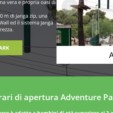
na vera e propria oasi di
00 m di Janga zip, una
 Wall ed il sistema Janga
rezza.
ARK
A
rari di apertura Adventure Pa
arco è adatto a bambini di età superiore ai 3 