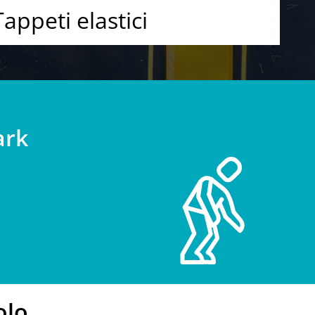
Tappeti elastici
ark
olo