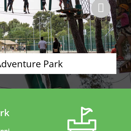
dventure Park
rk
anni.