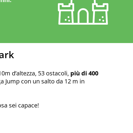
ark
10m d’altezza, 53 ostacoli,
più di 400
anga Jump con un salto da 12 m in
osa sei capace!