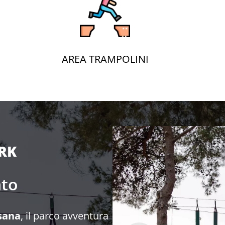
AREA TRAMPOLINI
RK
nto
asana
, il parco avventura