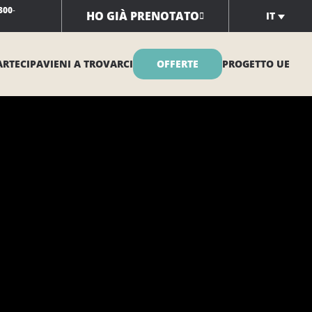
300
-
HO GIÀ PRENOTATO
IT
ARTECIPA
VIENI A TROVARCI
OFFERTE
PROGETTO UE