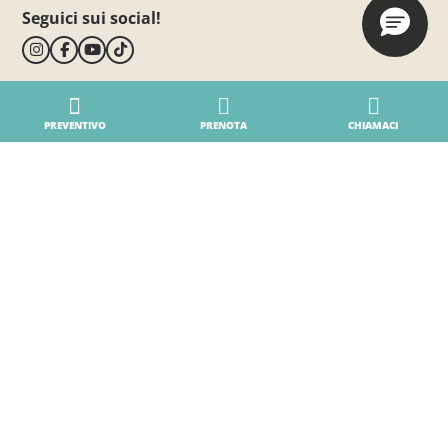
Seguici sui social!
PREVENTIVO
PRENOTA
CHIAMACI
BiVillage
Dragonja 115
Fažana
52212 Istria - Croatia
Vedi mappa
T.
+385.52.300300
E.
info@bivillage.com
Avviso sui reclami
Il Villaggio
Il nostro Villaggio