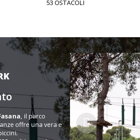
53 OSTACOLI
RK
nto
 Fasana
, il parco
anze offre una vera e
iccini.