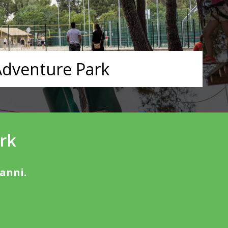
dventure Park
rk
 anni.