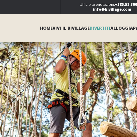
Ufficio prenotazioni:
+385.52.30
info@bivillage.com
HOME
VIVI IL BIVILLAGE
DIVERTITI
ALLOGGIA
P