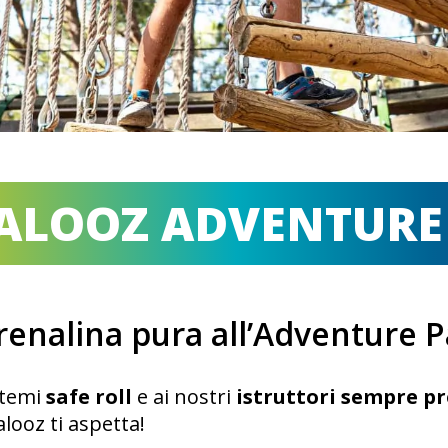
ALOOZ ADVENTURE
renalina pura all’Adventure P
istemi
safe roll
e ai nostri
istruttori sempre pr
looz ti aspetta!