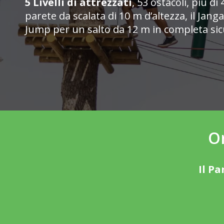
5 Livelli di attrezzati
, 53 ostacoli, più di
parete da scalata di 10 m d’altezza, il Jang
Jump per un salto da 12 m in completa sic
Or
Il Pa