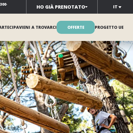
0300
-
HO GIÀ PRENOTATO
IT
ARTECIPA
VIENI A TROVARCI
OFFERTE
PROGETTO UE