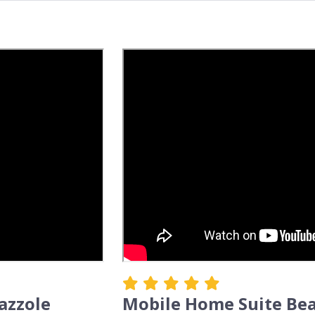
iazzole
Mobile Home Suite Be