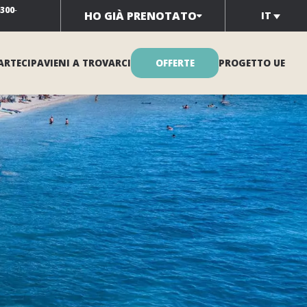
0300
-
HO GIÀ PRENOTATO
IT
ARTECIPA
VIENI A TROVARCI
OFFERTE
PROGETTO UE