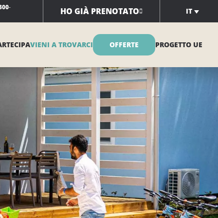
300
-
HO GIÀ PRENOTATO
IT
ARTECIPA
VIENI A TROVARCI
OFFERTE
PROGETTO UE