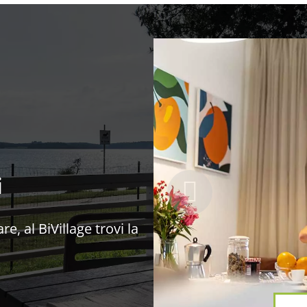
i
e, al BiVillage trovi la