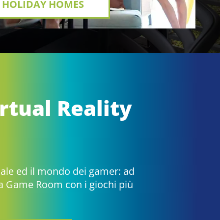
HOLIDAY HOMES
rampoline Park
 sui tappeti
rrampicata, rotating beam, una
all: scopri la novità!