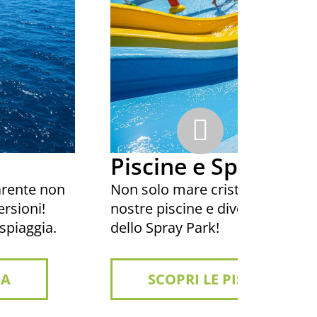
Piscine e Spray Pa
arente non
Non solo mare cristallino: fai un
rsioni!
nostre piscine e divertiti tra i g
spiaggia.
dello Spray Park!
UA
SCOPRI LE PISCINE