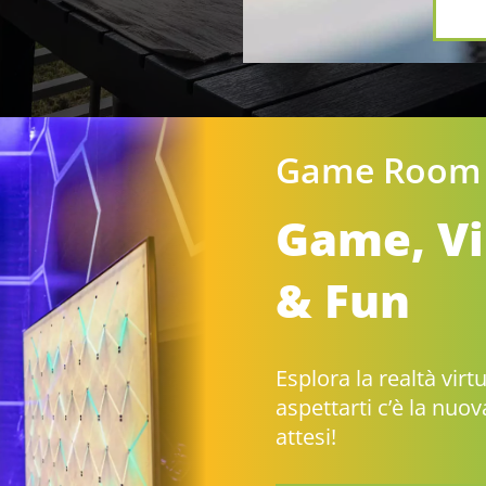
Jangalooz T
Scatenati
elastici
Trampolini, zone d’a
torre a livelli, dodgeb