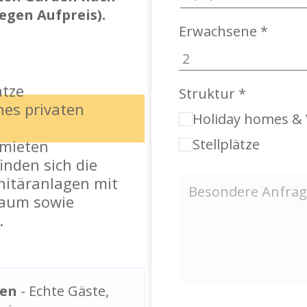
egen Aufpreis).
Erwachsene *
ätze
Struktur *
nes privaten
Holiday homes & 
Stellplätze
 mieten
inden sich die
anitäranlagen mit
aum sowie
.
gen
- Echte Gäste,