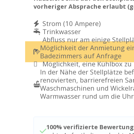
vorheriger Absprache erlaubt (g
Strom (10 Ampere)
Trinkwasser
Abfluss nur am einige Stellpl
Möglichkeit der Anmietung ei
Badezimmers auf Anfrage
Möglichkeit, eine Kühlbox zu
In der Nähe der Stellplätze bef
renovierten, barrierefreien S
Waschmaschinen und Wickelr
Warmwasser rund um die Uhr
100% verifizierte Bewertun