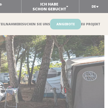
ICH HABE
0
-
DE
SCHON GEBUCHT
TEILNAHME
BESUCHEN SIE UNS
ANGEBOTE
EU PROJEKT