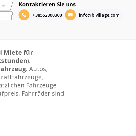
Kontaktieren Sie uns
it Warmwasser rund
+38552300300
info@bivillage.com
nd Sonnenschirme
 Miete für
rtstunden
).
 Fahrzeug
. Autos,
kraftfahrzeuge,
ätzlichen Fahrzeuge
fpreis. Fahrräder sind