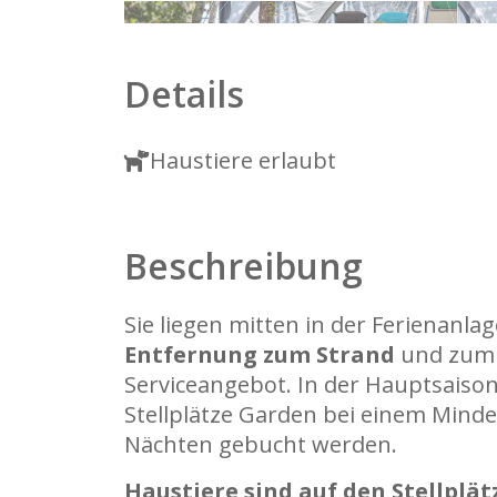
1
2
Details
Haustiere erlaubt
Beschreibung
Sie liegen mitten in der Ferienanlag
Entfernung zum Strand
und zum
Serviceangebot. In der Hauptsaiso
Stellplätze Garden bei einem Minde
Nächten gebucht werden.
Haustiere sind auf den Stellplä