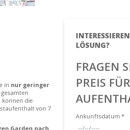
INTERESSIEREN 
LÖSUNG?
FRAGEN S
PREIS FÜ
e in
nur geringer
 gesamten
AUFENTH
n können die
staufenthalt von 7
Ankunftsdatum *
tzen Garden nach