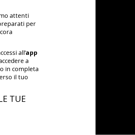
amo attenti
preparati per
ncora
ccessi all’
app
 accedere a
gio in completa
erso il tuo
LE TUE