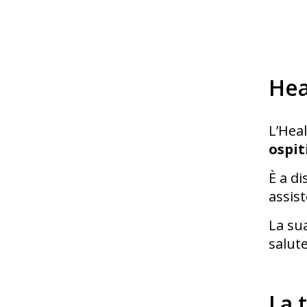
Hea
L’Hea
ospit
È a d
assist
La su
salute
La 