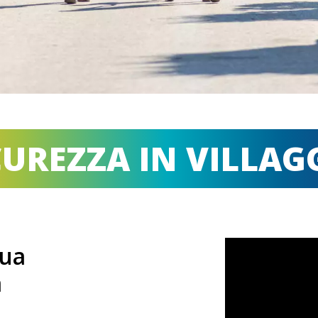
CUREZZA IN VILLAG
tua
a