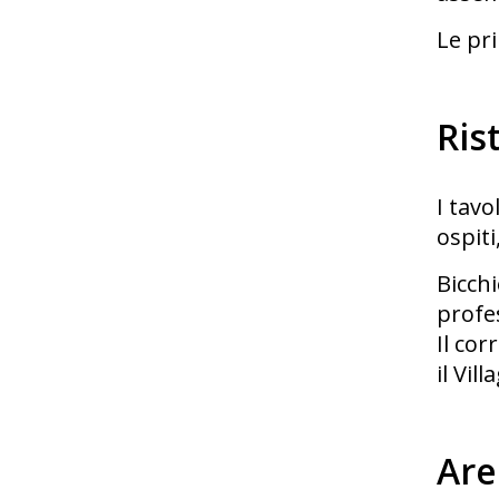
Le pri
Ris
I tavo
ospiti
Bicchi
profes
Il cor
il Vill
Are