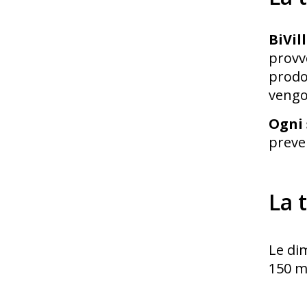
BiVil
provv
prodot
vengon
Ogni
preven
La 
Le dim
150 m²