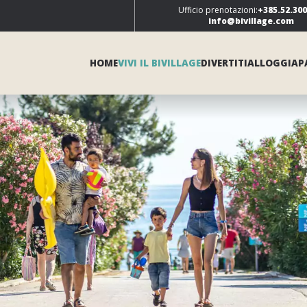
Ufficio prenotazioni:
+385.52.30
info@bivillage.com
HOME
VIVI IL BIVILLAGE
DIVERTITI
ALLOGGIA
P