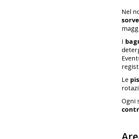
Nel n
sorve
maggi
I
bag
deterg
Event
regist
Le
pi
rotaz
Ogni s
contr
Are