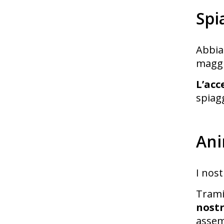
Spi
Abbia
maggi
L’acc
spiagg
Ani
I nos
Tramit
nostr
assem