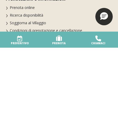
Prenota online
Ricerca disponibilità
Soggiorna al Villaggio
Condizioni di prenotazione e cancellazione
Dove siamo · Mappa
PREVENTIVO
PRENOTA
CHIAMACI
Contatti · Orari centro prenotazioni
Le nostre vacanze
Alloggi
Le piscine
La spiaggia
Sport & Fitness
Jangalooz Area
Animazione
Pet