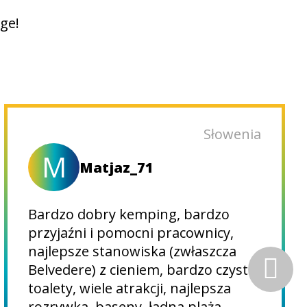
age!
Słowenia
M
Matjaz_71
Bardzo dobry kemping, bardzo
przyjaźni i pomocni pracownicy,
najlepsze stanowiska (zwłaszcza
Belvedere) z cieniem, bardzo czyste
toalety, wiele atrakcji, najlepsza
rozrywka, baseny, ładna plaża.