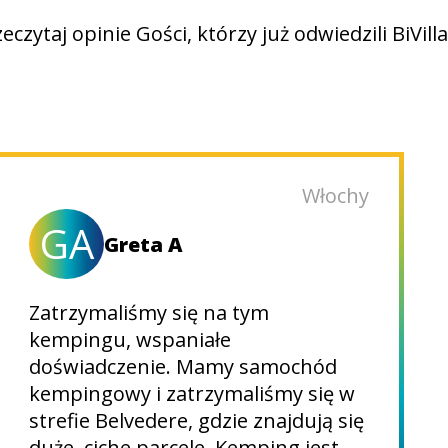
eczytaj opinie Gości, którzy już odwiedzili BiVill
Włochy
GA
Greta A
Zatrzymaliśmy się na tym
kempingu, wspaniałe
doświadczenie. Mamy samochód
kempingowy i zatrzymaliśmy się w
strefie Belvedere, gdzie znajdują się
duże, ciche parcele. Kemping jest