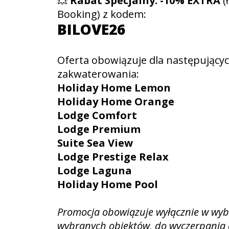
💥
Rabat Specjalny:
-10% EXTRA
(ł
Booking) z kodem:
BILOVE26
Oferta obowiązuje dla następujący
zakwaterowania:
Holiday Home Lemon
Holiday Home Orange
Lodge Comfort
Lodge Premium
Suite Sea View
Lodge Prestige Relax
Lodge Laguna
Holiday Home Pool
Promocja obowiązuje wyłącznie w wyb
wybranych obiektów, do wyczerpania 