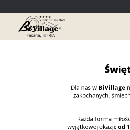
Przejdź
do
treści
Fasana, ISTRIA
Święt
Dla nas w
BiVillage
m
zakochanych, śmiech
Każda forma miłośc
wyjątkowej okazji:
od 1