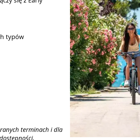
ączy się z Early
ch typów
ranych terminach i dla
dostępności.