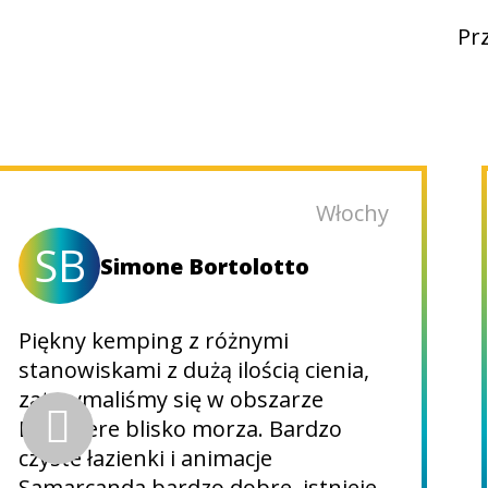
Prz
Włochy
SB
Simone Bortolotto
Piękny kemping z różnymi
stanowiskami z dużą ilością cienia,
zatrzymaliśmy się w obszarze
Belvedere blisko morza. Bardzo
czyste łazienki i animacje
Samarcanda bardzo dobre, istnieje