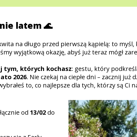
nie latem 🌊
wita na długo przed pierwszą kąpielą: to myśl,
liśmy wyjątkową okazję, abyś już teraz mógł z
j tym, których kochasz
: gestu, który podkre
lato 2026
. Nie czekaj na ciepłe dni – zacznij ju
ybrałeś to, co najlepsze dla tych, którzy są Ci na
łącznie od
13/02
do