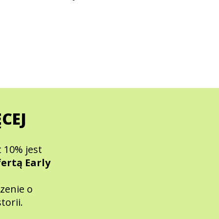
ĘCEJ
 10% jest
fertą Early
zenie o
orii.