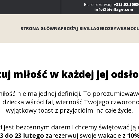
Biuro rezerwacji:
+385.52.3003
info@bivillage.com
STRONA GŁÓWNA
PRZEŻYJ BIVILLAGE
ROZRYWKA
NOCL
uj miłość w każdej jej odsło
iłość nie ma jednej definicji. To porozumiewaw
 dziecka wśród fal, wierność Twojego czworonoż
wyjątkowy toast z przyjaciółmi na całe życie.
i jest bezcennym darem i chcemy świętować ją 
3 do 23 lutego
zarezerwuj swoje wakacje z
10%