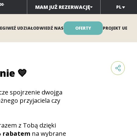
00
-
MAM JUŻ REZERWACJĘ
PL
EGI
WEŹ UDZIAŁ
ODWIEDŹ NAS
OFERTY
PROJEKT UE
nie 💙
cze spojrzenie dwojga
nego przyjaciela czy
razem z Tobą dzięki
 rabatem
na wybrane