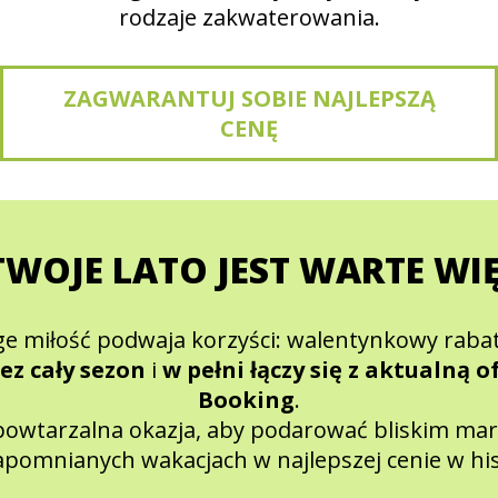
rodzaje zakwaterowania.
ZAGWARANTUJ SOBIE NAJLEPSZĄ
CENĘ
TWOJE LATO JEST WARTE WI
age miłość podwaja korzyści: walentynkowy rabat
ez cały sezon
i
w pełni łączy się z aktualną o
Booking
.
powtarzalna okazja, aby podarować bliskim mar
apomnianych wakacjach w najlepszej cenie w hist