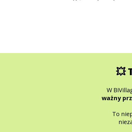
💥 
W BiVill
ważny prz
To nie
niez