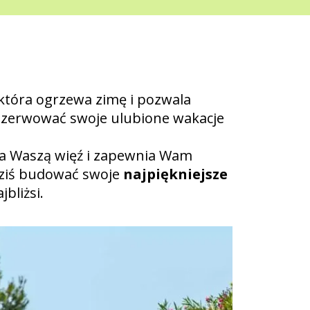
 która ogrzewa zimę i pozwala
arezerwować swoje ulubione wakacje
śla Waszą więź i zapewnia Wam
ż dziś budować swoje
najpiękniejsze
jbliżsi.