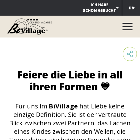
Zum
ICH HABE
DE
SCHON GEBUCHT
Inhalt
springen
Feiere die Liebe in all
ihren Formen 💙
Für uns im
BiVillage
hat Liebe keine
einzige Definition. Sie ist der vertraute
Blick zwischen zwei Partnern, das Lachen
eines Kindes zwischen den Wellen, die
Treue deines vierbeinigen Freundes oder