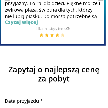
przyjazny. To raj dla dzieci. Piękne morze i
żwirowa plaża, świetna dla tych, którzy
nie lubią piasku. Do morza potrzebne są
Czytaj więcej
buty, ponieważ są tam kamienie, ale
dzięki temu dno morskie jest pełne ryb i
kilka miesięcy temu
jeżowców, świetne do nurkowania z
rurką. Bardzo czyste toalety, zawsze jest
pani, która sprząta cały dzień, którą
muszę pochwalić. Jedliśmy w restauracji
„Al mare”, za 12 euro zjedliśmy bardzo
Zapytaj o najlepszą cenę
dobrą pizzę, piwo, które kosztuje bardzo
mało i deser. Polecam wycieczkę łodzią na
za pobyt
pobliskie wyspy z lunchem w cenie. Dobre
jedzenie, snorkeling pośród niezliczonej
ilości ryb, czułem się jakbym pływał w
Data przyjazdu *
akwarium.