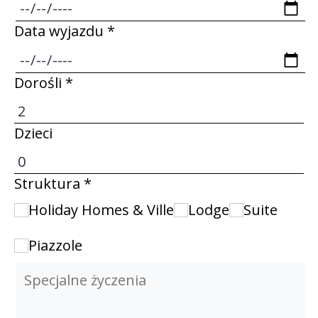
Podsumowanie: Polecam ten piękny
kemping. Na pewno tu wrócę!
Data wyjazdu *
Dorośli *
Dzieci
Struktura *
Holiday Homes & Ville
Lodge
Suite
Piazzole