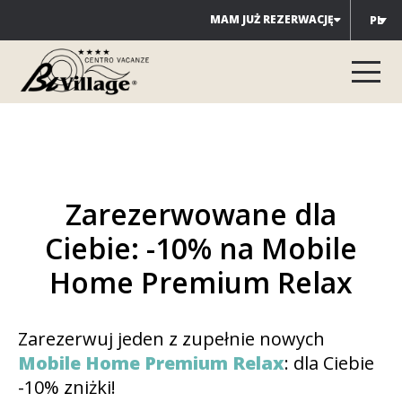
Przejdź
MAM JUŻ REZERWACJĘ
PL
do
treści
Zarezerwowane dla
Ciebie: -10% na Mobile
Home Premium Relax
Zarezerwuj jeden z zupełnie nowych
Mobile Home Premium Relax
: dla Ciebie
-10% zniżki!