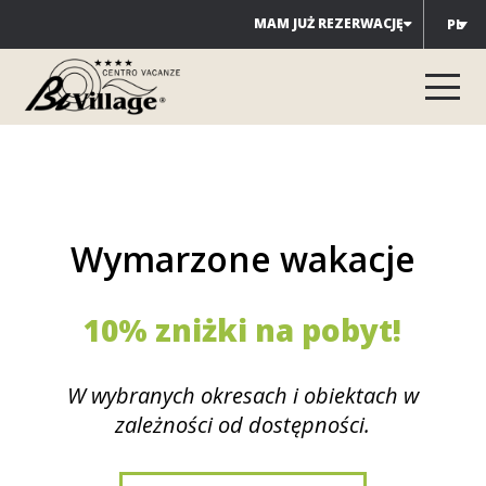
Przejdź
MAM JUŻ REZERWACJĘ
PL
do
treści
Wymarzone wakacje
10% zniżki na pobyt!
W wybranych okresach i obiektach w
zależności od dostępności.