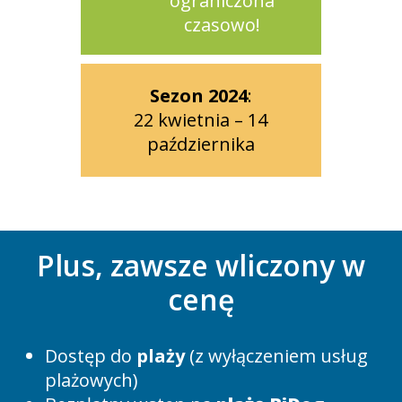
ograniczona
czasowo!
Sezon 2024
:
22 kwietnia – 14
października
Plus, zawsze wliczony w
cenę
Dostęp do
plaży
(z wyłączeniem usług
plażowych)