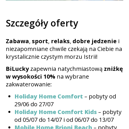
Szczegóły oferty
Zabawa
,
sport
,
relaks
,
dobre jedzenie
i
niezapomniane chwile czekają na Ciebie na
krystalicznie czystym morzu Istrii!
BiLucky
zapewnia natychmiastową
zniżkę
w wysokości 10%
na wybrane
zakwaterowanie:
Holiday Home Comfort
– pobyty od
29/06 do 27/07
Holiday Home Comfort Kids
– pobyty
od 05/07 do 14/07 i od 06/07 do 13/07
Mobile Home Brioni Beach
– pobyty