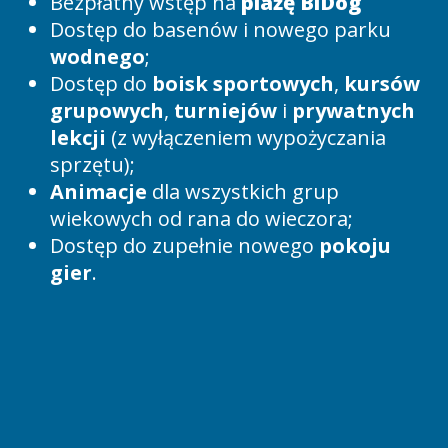
Bezpłatny wstęp na
plażę BiDog
Dostęp do basenów i nowego parku
wodnego
;
Dostęp do
boisk sportowych
,
kursów
grupowych
,
turniejów
i
prywatnych
lekcji
(z wyłączeniem wypożyczania
sprzętu);
Animacje
dla wszystkich grup
wiekowych od rana do wieczora;
Dostęp do zupełnie nowego
pokoju
gier
.