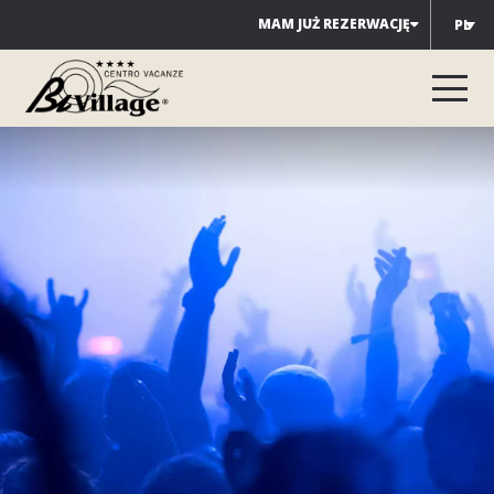
Przejdź
MAM JUŻ REZERWACJĘ
PL
do
treści