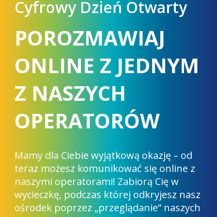
Cyfrowy Dzień Otwarty
POROZMAWIAJ
ONLINE Z JEDNYM
Z NASZYCH
OPERATORÓW
Mamy dla Ciebie wyjątkową okazję – od
teraz możesz komunikować się online z
naszymi operatorami! Zabiorą Cię w
wycieczkę, podczas której odkryjesz nasz
ośrodek poprzez „przeglądanie” naszych