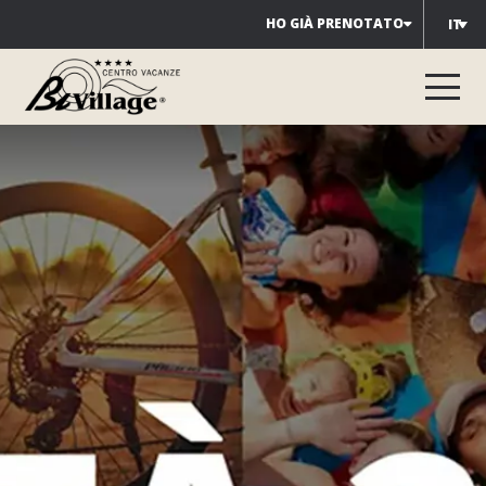
Salta
HO GIÀ PRENOTATO
IT
al
contenuto