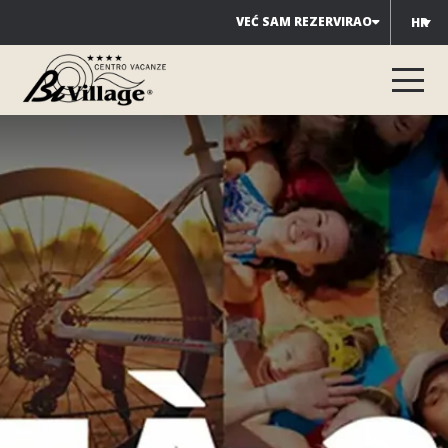
Preskoči
VEĆ SAM REZERVIRAO
HR
na
sadržaj