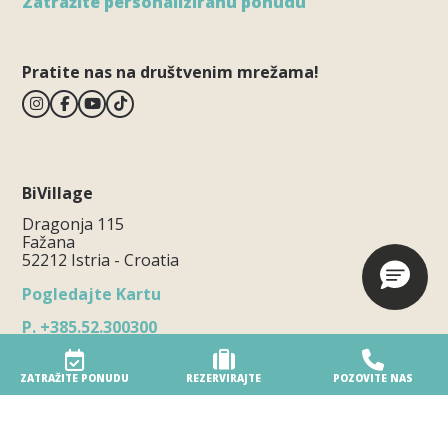
Zatražite personaliziranu ponudu
Pratite nas na društvenim mrežama!
BiVillage
Dragonja 115
Fažana
52212 Istria - Croatia
Pogledajte Kartu
P.
+385.52.300300
E.
info@bivillage.com
Obavijest o načinu podnošenja prigovora
ZATRAŽITE PONUDU
REZERVIRAJTE
POZOVITE NAS
Turističko naselje