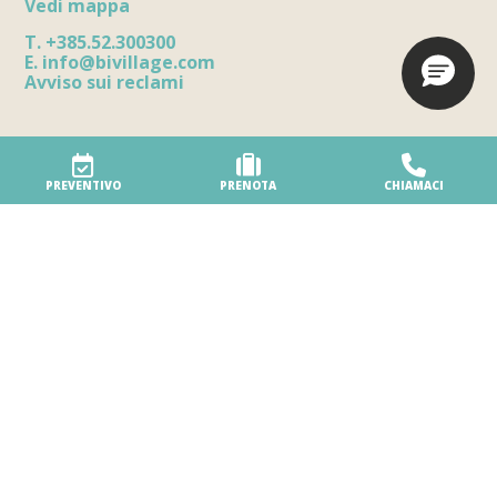
Vedi mappa
T.
+385.52.300300
E.
info@bivillage.com
Avviso sui reclami
Il Villaggio
PREVENTIVO
PRENOTA
CHIAMACI
Il nostro Villaggio
Eco-friendly
Accessibilità
Servizi
Sicurezza in Villaggio
Premi e riconoscimenti
Parte del gruppo Biholiday
Your special day
Prenotazioni e informazioni