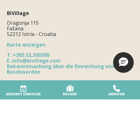
BiVillage
Dragonja 115
Fažana
52212 Istria - Croatia
Karte anzeigen
T.
+385.52.300300
E.
info@bivillage.com
Bekanntmachung über die Einreichung von
Beschwerden
ANGEBOT EINHOLEN
BUCHEN
ANRUFEN
Das Feriendorf
Unser Feriendorf
Umweltfreundliches Feriendorf
Zugänglichkeit
Dienstleistungen am Strand