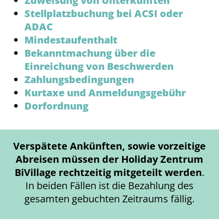
Zuweisung von Unterkünften
Stellplatzbuchung bei ACSI oder
ADAC
Mindestaufenthalt
Bekanntmachung über die
Einreichung von Beschwerden
Zahlungsbedingungen
Kurtaxe und Anmeldungsgebühr
Dorfordnung
Verspätete Ankünften, sowie vorzeitige
Abreisen müssen der Holiday Zentrum
BiVillage rechtzeitig mitgeteilt werden
.
In beiden Fällen ist die Bezahlung des
gesamten gebuchten Zeitraums fällig.