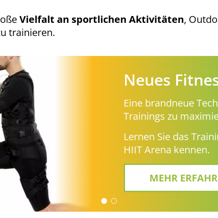
große
Vielfalt an sportlichen Aktivitäten
, Outdo
 trainieren.
Jangalooz T
Eine der größten Tep
Garantierter Spaß für
Entdecken Sie die Ja
für alle!
MEHR ERFAH