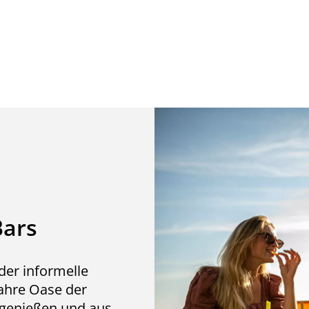
Bars
oder informelle
wahre Oase der
 genießen und aus