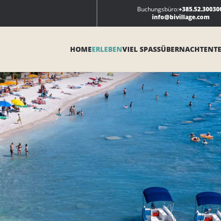
Buchungsbüro:
+385.52.30030
info@bivillage.com
HOME
ERLEBEN
VIEL SPASS
ÜBERNACHTEN
T