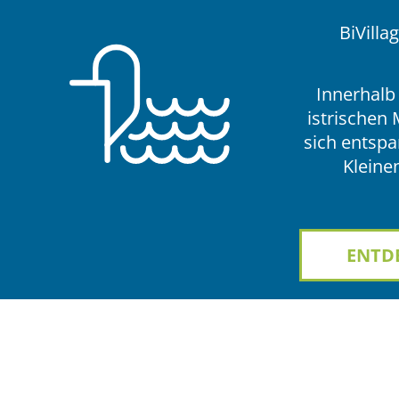
BiVilla
Innerhalb
istrischen 
sich entsp
Kleine
ENTD