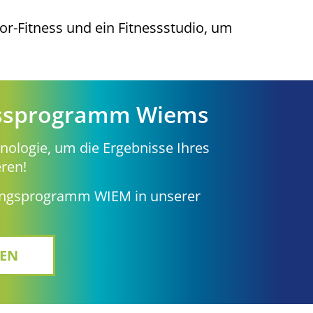
or-Fitness und ein Fitnessstudio, um
rampolinpark
pichflächen in Europa.
 Jung und Alt!
ngalooz Area: Spaß und Adrenalin
REN