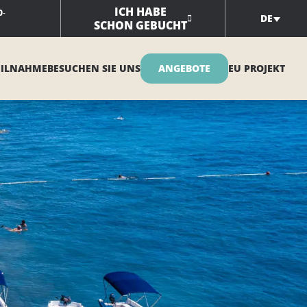
ICH HABE
0
-
DE
SCHON GEBUCHT
EILNAHME
BESUCHEN SIE UNS
ANGEBOTE
EU PROJEKT