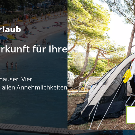
rlaub
rkunft für Ihre
häuser. Vier
 allen Annehmlichkeiten