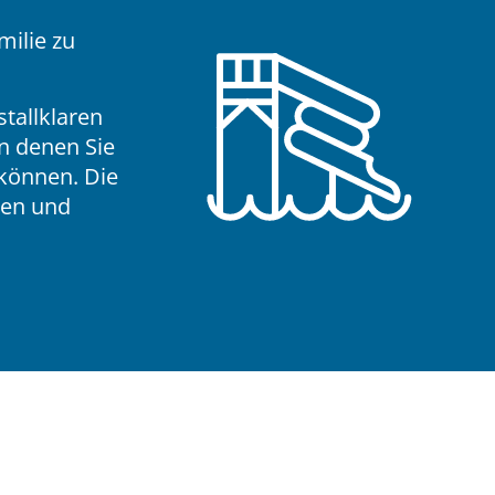
milie zu
tallklaren
in denen Sie
können. Die
hen und