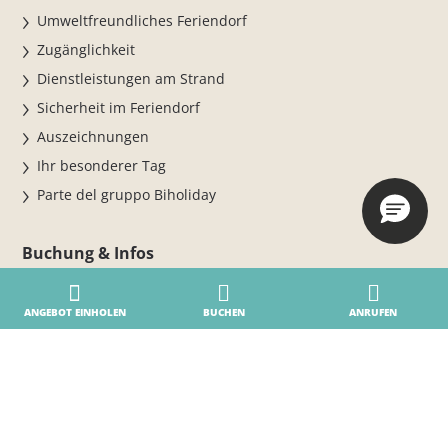
Umweltfreundliches Feriendorf
Zugänglichkeit
Dienstleistungen am Strand
Sicherheit im Feriendorf
Auszeichnungen
Ihr besonderer Tag
Parte del gruppo Biholiday
Buchung & Infos
Online boeken
ANGEBOT EINHOLEN
BUCHEN
ANRUFEN
BUCHEN SIE JETZT FÜR DIE SAISON 2026
Übernachten Sie im Feriendorf
Buchungs – und Stornierungsbedingungen
Wo wir sind
Kontakte