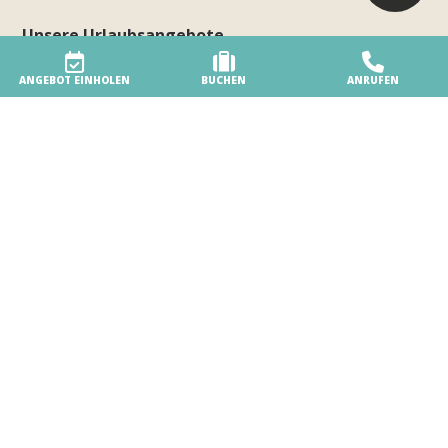
Unsere Urlaubsangebote
Unterkunft
ANGEBOT EINHOLEN
BUCHEN
ANRUFEN
3 Schwimmbäder, jede Menge Spaß
Dienstleistungen am Strand
Sport, Sport und nochmals Sport!
Jangalooz Area
Ein Team von erfahrenen Animateuren
Angebote und Aktionen
Karriere & Business
Arbeiten Sie mit uns
Business- & MICE-Events
BiHere
Unser Feriendorf