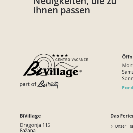
Neuigkeiten, die zu
Ihnen passen
Öffn
Monta
Sams
Sonn
Ford
BiVillage
Das Ferie
Dragonja 115
Unser Fe
Fažana