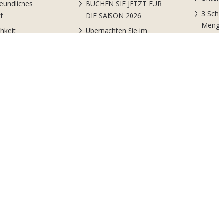
eundliches
BUCHEN SIE JETZT FÜR
3 Sc
f
DIE SAISON 2026
Meng
hkeit
Übernachten Sie im
Diens
Feriendorf
istungen am Strand
Sport
Buchungs – und
t im Feriendorf
Sport
Stornierungsbedingungen
nungen
Janga
Wo wir sind
nderer Tag
Ein T
Kontakte
 gruppo Biholiday
Anim
Angeb