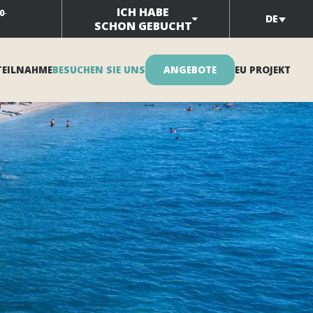
ICH HABE
0
-
DE
SCHON GEBUCHT
TEILNAHME
BESUCHEN SIE UNS
ANGEBOTE
EU PROJEKT