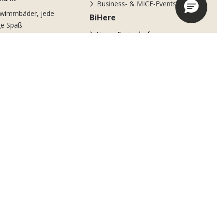
Business- & MICE-Events
hwimmbäder, jede
BiHere
e Spaß
Unser Feriendorf
tleistungen am Strand
Neuheiten
, Sport und nochmals
!
looz Area
eam von erfahrenen
ateuren
ote und Aktionen