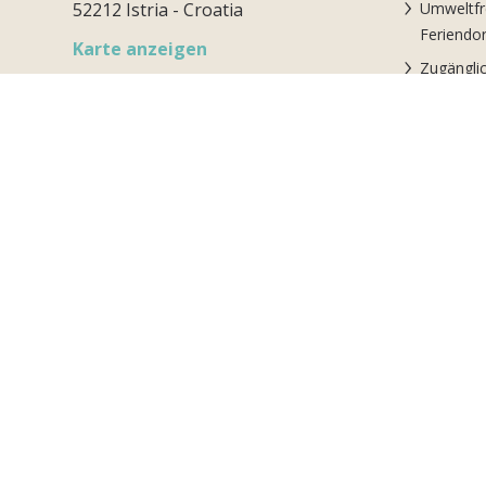
52212 Istria - Croatia
Umweltfr
Feriendor
Karte anzeigen
Zugänglic
T.
+385.52.300300
Dienstle
E.
info@bivillage.com
Bekanntmachung über die
Sicherhei
Einreichung von Beschwerden
Auszeich
Ihr beso
Parte del