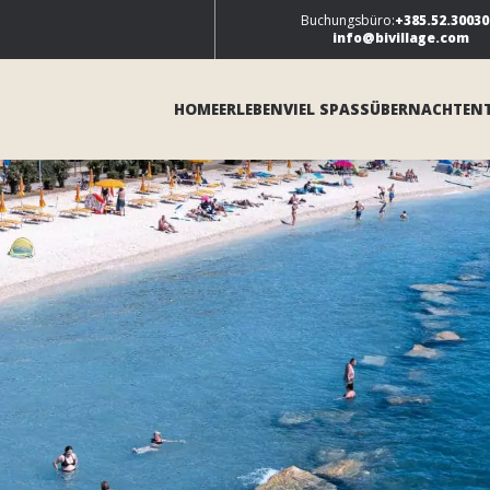
Buchungsbüro:
+385.52.30030
info@bivillage.com
HOME
ERLEBEN
VIEL SPASS
ÜBERNACHTEN