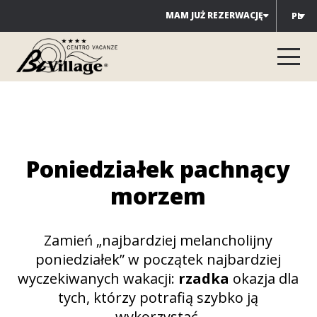
Przejdź
MAM JUŻ REZERWACJĘ
PL
do
treści
Poniedziałek pachnący
morzem
Zamień „najbardziej melancholijny
poniedziałek” w początek najbardziej
wyczekiwanych wakacji:
rzadka
okazja dla
tych, którzy potrafią szybko ją
wykorzystać.