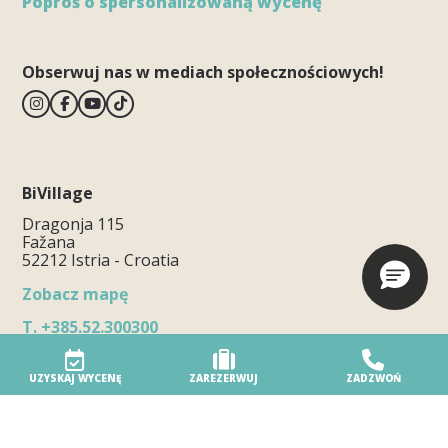
Poproś o spersonalizowaną wycenę
Obserwuj nas w mediach społecznościowych!
BiVillage
Dragonja 115
Fažana
52212 Istria - Croatia
Zobacz mapę
T.
+385.52.300300
E.
info@bivillage.com
Powiadomienie o sposobie złożenia skargi
UZYSKAJ WYCENĘ
ZAREZERWUJ
ZADZWOŃ
Wioska turystyczna