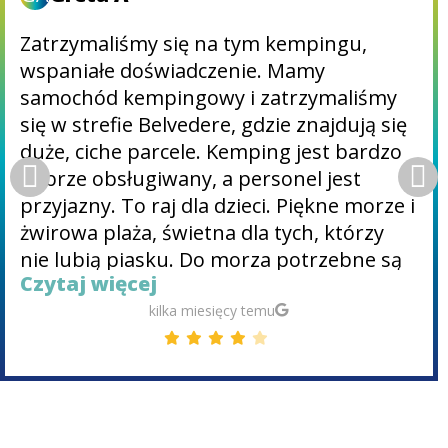
Bardzo dobry kemping, bardzo przyjaźni i
pomocni pracownicy, najlepsze
stanowiska (zwłaszcza Belvedere) z
cieniem, bardzo czyste toalety, wiele
atrakcji, najlepsza rozrywka, baseny,
ładna plaża. Wioska Fasana zaledwie kilka
minut od hotelu. Zdecydowanie polecam
na wakacje.
3 miesiące temu