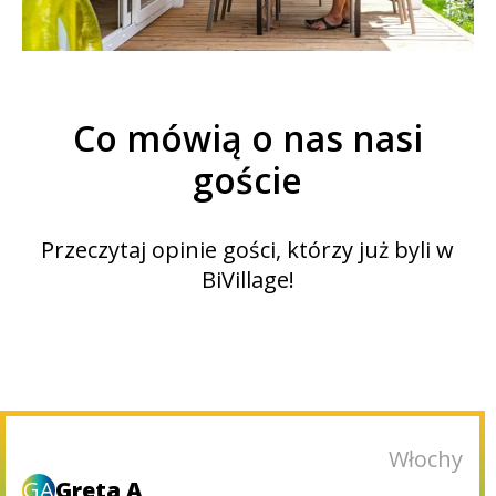
Co mówią o nas nasi
goście
Przeczytaj opinie gości, którzy już byli w
BiVillage!
Słowenia
M
Matjaz_71