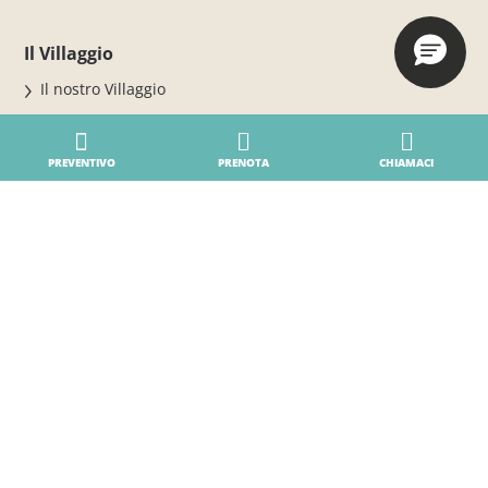
Il Villaggio
Il nostro Villaggio
Eco-friendly
Accessibilità
PREVENTIVO
PRENOTA
CHIAMACI
Servizi
Sicurezza in Villaggio
Premi e riconoscimenti
Parte del gruppo Biholiday
Your special day
Prenotazioni e informazioni
Prenota online
Ricerca disponibilità
Soggiorna al Villaggio