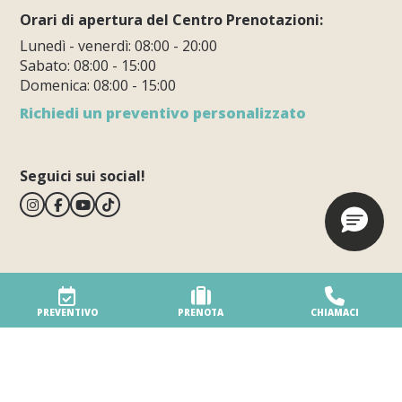
Orari di apertura del Centro Prenotazioni:
Lunedì - venerdì: 08:00 - 20:00
Sabato: 08:00 - 15:00
Domenica: 08:00 - 15:00
Richiedi un preventivo personalizzato
Seguici sui social!
BiVillage
Dragonja 115
PREVENTIVO
PRENOTA
CHIAMACI
Fažana
52212 Istria - Croatia
Vedi mappa