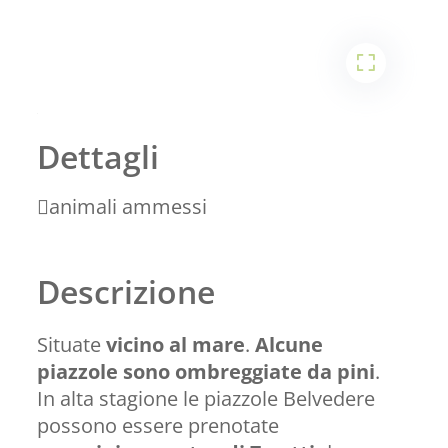
1
2
Dettagli
animali ammessi
Descrizione
Situate
vicino al mare
.
Alcune
piazzole sono ombreggiate da pini
.
In alta stagione le piazzole Belvedere
possono essere prenotate