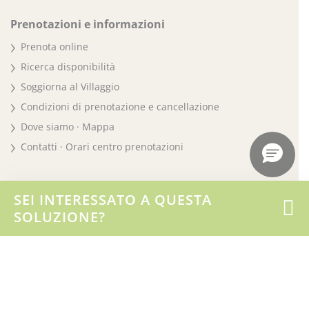
Prenotazioni e informazioni
Prenota online
Ricerca disponibilità
Soggiorna al Villaggio
Condizioni di prenotazione e cancellazione
Dove siamo · Mappa
Contatti · Orari centro prenotazioni
Le nostre vacanze
SEI INTERESSATO A QUESTA
Alloggi
SOLUZIONE?
Le piscine
La spiaggia
Sport & Fitness
Jangalooz Area