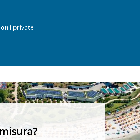
ioni
private
 misura?