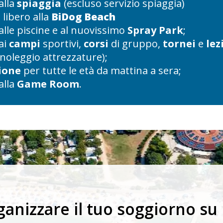
alla
spiaggia
(escluso servizio spiaggia)
 libero alla
BiDog Beach
alle piscine e al nuovissimo
Spray Park
;
ai
campi
sportivi,
corsi
di gruppo,
tornei
e
lez
 noleggio attrezzature);
ione
per tutte le età da mattina a sera;
alla
Game Room
.
ganizzare il tuo soggiorno su