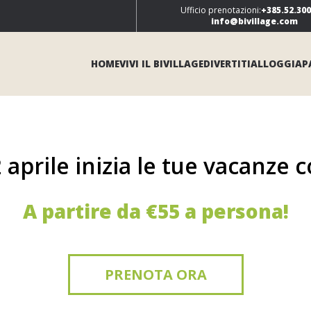
Ufficio prenotazioni:
+385.52.30
info@bivillage.com
HOME
VIVI IL BIVILLAGE
DIVERTITI
ALLOGGIA
P
 aprile inizia le tue vacanze 
A partire da €55
a persona!
PRENOTA ORA