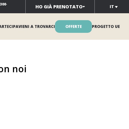
0300
-
HO GIÀ PRENOTATO
IT
ARTECIPA
VIENI A TROVARCI
OFFERTE
PROGETTO UE
con noi