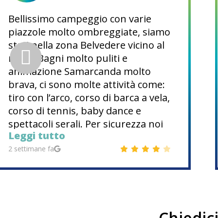
Bellissimo campeggio con varie
piazzole molto ombreggiate, siamo
stati nella zona Belvedere vicino al
mare. Bagni molto puliti e
animazione Samarcanda molto
brava, ci sono molte attività come:
tiro con l’arco, corso di barca a vela,
corso di tennis, baby dance e
spettacoli serali. Per sicurezza noi
Leggi tutto
abbiamo prenotato ma visto il
numero di piazzole penso si possa
2 settimane fa
trovare posto facilmente. Periodo
ferragosto. Spiaggia bella con
pineta e zone ombreggiate.
Chiedici