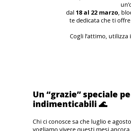
un’
dal
18 al 22 marzo
, bl
te dedicata che ti offr
Cogli l’attimo, utilizza
Un “grazie” speciale per
indimenticabili 🌊
Chi ci conosce sa che luglio e agost
vogliamo vivere questi mesi ancora 