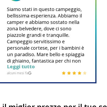
Siamo stati in questo campeggio,
bellissima esperienza. Abbiamo il
camper e abbiamo sostato nella
zona belvedere, dove ci sono
piazzole grandi e tranquille.
Campeggio servitissimo e
personale cortese, per i bambini è
un paradiso. Mare bello e spiaggia
di ghiaino, fantastica per chi non
Leggi tutto
ama la sabbia. Servono le scarpette
per il mare perché ci sono sassi ma
alcuni mesi fa
questi rendono il fondale marino
ricco di pesci e ricci di mare,
stupendo per lo snorkeling. Bagni
pulitissimi, c’è sempre una signora
 il miglior prezzo per il tuo 
che pulisce tutto il giorno a cui devo