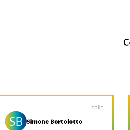
C
Italia
SB
Simone Bortolotto