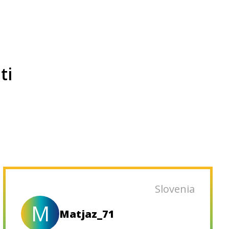
ti
Slovenia
M
Matjaz_71