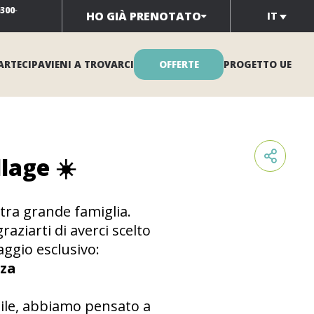
0300
-
HO GIÀ PRENOTATO
IT
ARTECIPA
VIENI A TROVARCI
OFFERTE
PROGETTO UE
lage ☀️
stra grande famiglia.
aziarti di averci scelto
aggio esclusivo:
nza
abile, abbiamo pensato a