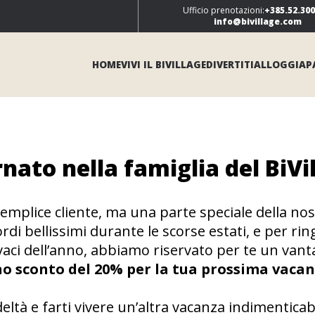
Ufficio prenotazioni:
+385.52.30
info@bivillage.com
HOME
VIVI IL BIVILLAGE
DIVERTITI
ALLOGGIA
P
nato nella famiglia del BiVil
emplice cliente, ma una parte speciale della no
di bellissimi durante le scorse estati, e per ringr
vaci dell’anno, abbiamo riservato per te un vant
o sconto del 20% per la tua prossima vaca
eltà e farti vivere un’altra vacanza indimentic