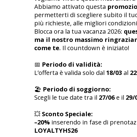
Abbiamo attivato questa
promozio
permetterti di scegliere subito il tu
più richieste, alle migliori condizioni
Blocca ora la tua vacanza 2026:
ques
ma il nostro massimo ringraziame
come te
. Il countdown è iniziato!
📅
Periodo di validità:
L’offerta è valida solo dal
18/03
al
22
🏖️
Periodo di soggiorno:
Scegli le tue date tra il
27/06
e il
29/
💥
Sconto Speciale:
–20%
inserendo in fase di prenotazi
LOYALTYHS26