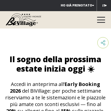
Salta
HO GIÀ PRENOTATO
IT
al
contenuto
Il sogno della prossima
estate inizia oggi
☀️
Accedi in anteprima all’
Early Booking
2026
del BiVillage: per poche settimane
riserviamo a te le sistemazioni e le piazzole
più amate con sconti esclusivi — fino al
20%
su alloggi e fino al
15%
sulle piazzole.