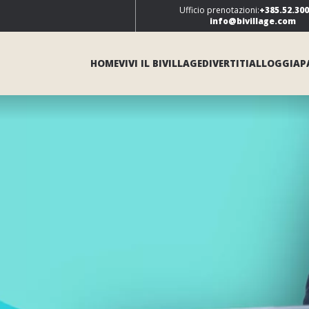
Ufficio prenotazioni:
+385.52.30
info@bivillage.com
HOME
VIVI IL BIVILLAGE
DIVERTITI
ALLOGGIA
P