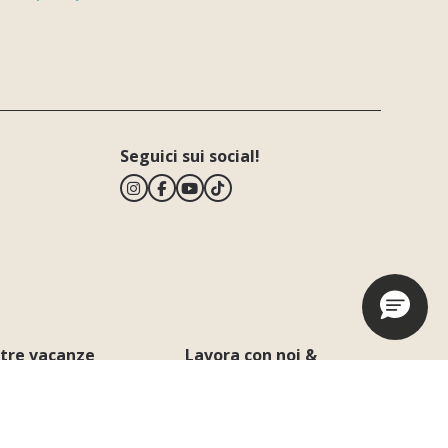
Si prega di lasciare vuoto questo campo.
Seguici sui social!
stre vacanze
Lavora con noi &
Business
gi
Lavora con noi
scine
Eventi Business & Mice