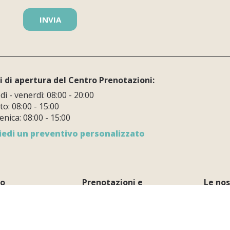
i di apertura del Centro Prenotazioni:
ì - venerdì: 08:00 - 20:00
o: 08:00 - 15:00
nica: 08:00 - 15:00
iedi un preventivo personalizzato
io
Prenotazioni e
Le no
informazioni
Villaggio
Allog
Prenota online
dly
Le pi
Ricerca disponibilità