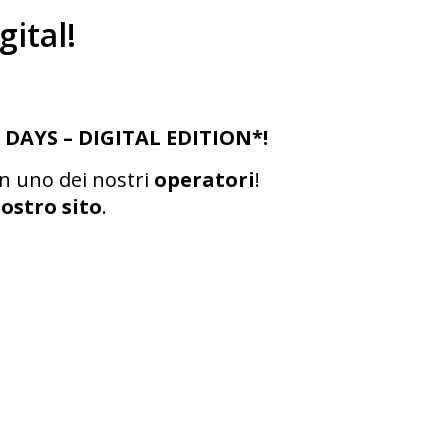
ital!
DAYS – DIGITAL EDITION*!
n uno dei nostri
operatori
!
nostro sito
.