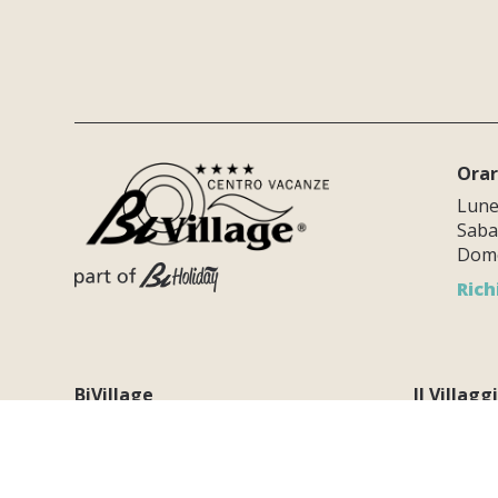
Orar
Luned
Sabat
Dome
Rich
BiVillage
Il Villagg
Dragonja 115
Il nostro 
Fažana
52212 Istria - Croatia
Eco-frien